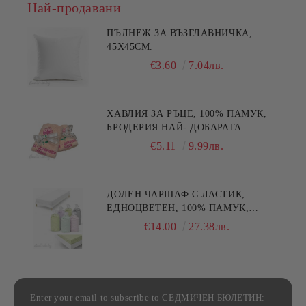
Най-продавани
ПЪЛНЕЖ ЗА ВЪЗГЛАВНИЧКА,
45X45СМ.
€3.60
7.04лв.
ХАВЛИЯ ЗА РЪЦЕ, 100% ПАМУК,
БРОДЕРИЯ НАЙ- ДОБАРАТА
МАЙКА/БАБА , РАЗМЕР:
€5.11
9.99лв.
30/50СМ,HAND MADE
ДОЛЕН ЧАРШАФ С ЛАСТИК,
ЕДНОЦВЕТЕН, 100% ПАМУК,
РАЗЛИЧНИ РАЗМЕРИ
€14.00
27.38лв.
Enter your email to subscribe to СЕДМИЧЕН БЮЛЕТИН: