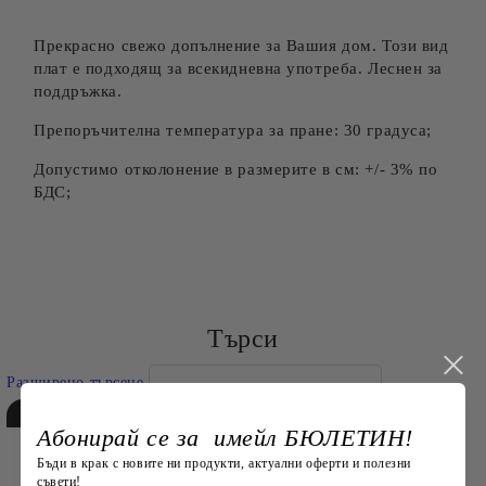
Прекрасно свежо допълнение за Вашия дом. Този вид
плат е подходящ за всекидневна употреба. Леснен за
поддръжка.
Препоръчителна температура за пране: 30 градуса;
Допустимо отколонение в размерите в см: +/- 3% по
БДС;
Търси
Разширено търсене
Абонирай се за имейл БЮЛЕТИН!
Бъди в крак с новите ни продукти, актуални оферти и полезни
съвети!