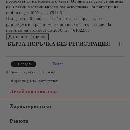
поръчката си на момента с карта. Останалата сума се разделя
на 3 равни месечни вноски без оскъпяване. За покупки на
стойност до 1000 лв. / €511.31
Плащане на 6 вноски. Стойността на поръчката се
разпределя в 6 равни месечни вноски с оскъпяване. За
покупки на стойност до 2000 лв. / €1022.61
БЪРЗА ПОРЪЧКА БЕЗ РЕГИСТРАЦИЯ
САМО ПОПЪЛНЕТЕ 4 ПОЛЕТА
Tweet
Сподели
Оцени продукта
Сравни
Информация за Съответствие
Детайлно описание
Характеристики
Съгласен съм с
Политиката за лични данни
Ревюта
Ние ще се свържем с вас в рамките на работния ден.