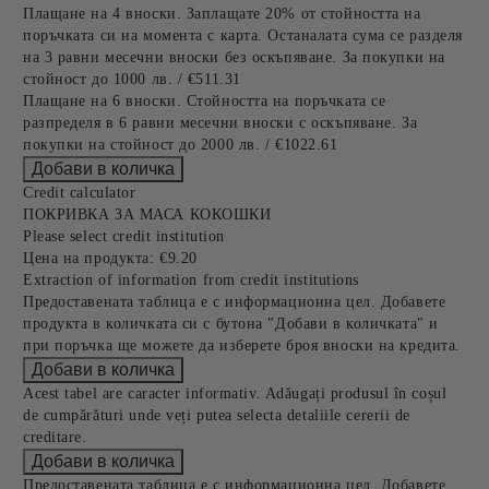
Плащане на 4 вноски. Заплащате 20% от стойността на
поръчката си на момента с карта. Останалата сума се разделя
на 3 равни месечни вноски без оскъпяване. За покупки на
стойност до 1000 лв. / €511.31
Плащане на 6 вноски. Стойността на поръчката се
разпределя в 6 равни месечни вноски с оскъпяване. За
покупки на стойност до 2000 лв. / €1022.61
Credit calculator
ПОКРИВКА ЗА МАСА КОКОШКИ
Please select credit institution
Цена на продукта:
€9.20
Extraction of information from credit institutions
Предоставената таблица е с информационна цел. Добавете
продукта в количката си с бутона "Добави в количката" и
при поръчка ще можете да изберете броя вноски на кредита.
Acest tabel are caracter informativ. Adăugați produsul în coșul
de cumpărături unde veți putea selecta detaliile cererii de
creditare.
Предоставената таблица е с информационна цел. Добавете