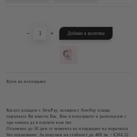
Добави в желани
Купи на изплащане
Когато плащате с NewPay, всъщност NewPay плаща
поръчката Ви вместо Вас. Вие я получавате и разполагате с
три начина да я платите към тях:
Отложено до 30 дни от момента на изпращане на поръчката
без оскъпяване. За покупки на стойност до 400 лв. / €204,52