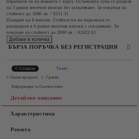
поръчката си на момента с карта. Останалата сума се разделя
на 3 равни месечни вноски без оскъпяване. За покупки на
стойност до 1000 лв. / €511.31
Плащане на 6 вноски. Стойността на поръчката се
разпределя в 6 равни месечни вноски с оскъпяване. За
покупки на стойност до 2000 лв. / €1022.61
БЪРЗА ПОРЪЧКА БЕЗ РЕГИСТРАЦИЯ
САМО ПОПЪЛНЕТЕ 4 ПОЛЕТА
Tweet
Сподели
Оцени продукта
Сравни
Информация за Съответствие
Детайлно описание
Характеристики
Съгласен съм с
Политиката за лични данни
Ревюта
Ние ще се свържем с вас в рамките на работния ден.