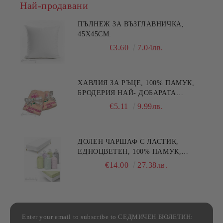
Най-продавани
ПЪЛНЕЖ ЗА ВЪЗГЛАВНИЧКА,
45X45СМ.
€3.60
7.04лв.
ХАВЛИЯ ЗА РЪЦЕ, 100% ПАМУК,
БРОДЕРИЯ НАЙ- ДОБАРАТА
МАЙКА/БАБА , РАЗМЕР:
€5.11
9.99лв.
30/50СМ,HAND MADE
ДОЛЕН ЧАРШАФ С ЛАСТИК,
ЕДНОЦВЕТЕН, 100% ПАМУК,
РАЗЛИЧНИ РАЗМЕРИ
€14.00
27.38лв.
Enter your email to subscribe to СЕДМИЧЕН БЮЛЕТИН: