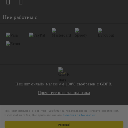
Ние работим с
GDPR
Нашият онлайн магазин е 100% съобразен с GDPR.
Прочетете нашата политика
Моите лични данни
Този сайт използва 'бисквитки' (cookies) за подобряване на неговата ефективност.
Използвайки сайта, Вие приемате нашата
'Политика за бисквитки'
Разбрах!
Онлайн магазин от SELITON