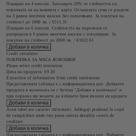
Плащане на 4 вноски. Заплащате 20% от стойността на
поръчката си на момента с карта. Останалата сума се разделя
на 3 равни месечни вноски без оскъпяване. За покупки на
стойност до 1000 лв. / €511.31
Плащане на 6 вноски. Стойността на поръчката се
разпределя в 6 равни месечни вноски с оскъпяване. За
покупки на стойност до 2000 лв. / €1022.61
Credit calculator
ПОКРИВКА ЗА МАСА КОКОШКИ
Please select credit institution
Цена на продукта:
€9.20
Extraction of information from credit institutions
Предоставената таблица е с информационна цел. Добавете
продукта в количката си с бутона "Добави в количката" и
при поръчка ще можете да изберете броя вноски на кредита.
Acest tabel are caracter informativ. Adăugați produsul în coșul
de cumpărături unde veți putea selecta detaliile cererii de
creditare.
Предоставената таблица е с информационна цел. Добавете