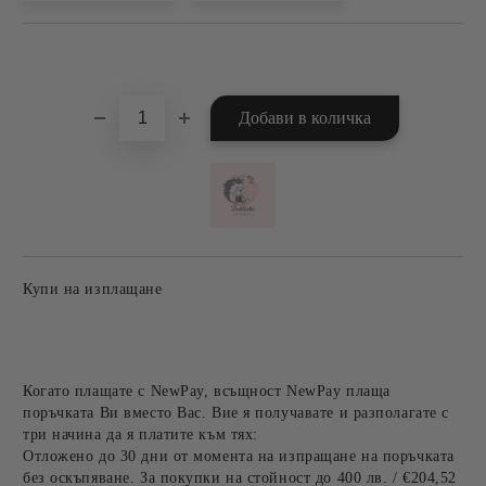
Добави в желани
Купи на изплащане
Когато плащате с NewPay, всъщност NewPay плаща
поръчката Ви вместо Вас. Вие я получавате и разполагате с
три начина да я платите към тях:
Отложено до 30 дни от момента на изпращане на поръчката
без оскъпяване. За покупки на стойност до 400 лв. / €204,52