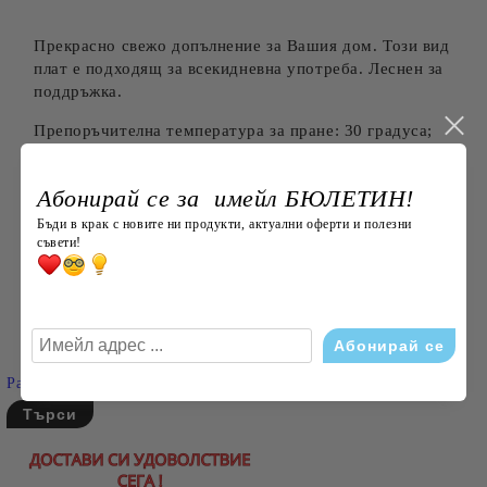
Прекрасно свежо допълнение за Вашия дом. Този вид
плат е подходящ за всекидневна употреба. Леснен за
поддръжка.
Препоръчителна температура за пране: 30 градуса;
Допустимо отколонение в размерите в см: +/- 3% по
БДС;
Абонирай се за имейл БЮЛЕТИН!
Бъди в крак с новите ни продукти, актуални оферти и полезни
съвети!
Търси
Разширено търсене