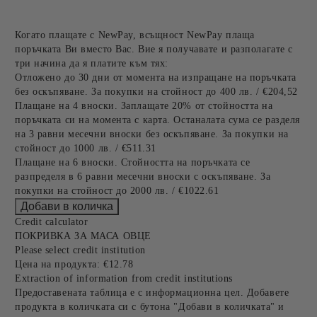
Когато плащате с NewPay, всъщност NewPay плаща
поръчката Ви вместо Вас. Вие я получавате и разполагате с
три начина да я платите към тях:
Отложено до 30 дни от момента на изпращане на поръчката
без оскъпяване. За покупки на стойност до 400 лв. / €204,52
Плащане на 4 вноски. Заплащате 20% от стойността на
поръчката си на момента с карта. Останалата сума се разделя
на 3 равни месечни вноски без оскъпяване. За покупки на
стойност до 1000 лв. / €511.31
Плащане на 6 вноски. Стойността на поръчката се
разпределя в 6 равни месечни вноски с оскъпяване. За
покупки на стойност до 2000 лв. / €1022.61
Credit calculator
ПОКРИВКА ЗА МАСА ОВЦЕ
Please select credit institution
Цена на продукта:
€12.78
Extraction of information from credit institutions
Предоставената таблица е с информационна цел. Добавете
продукта в количката си с бутона "Добави в количката" и