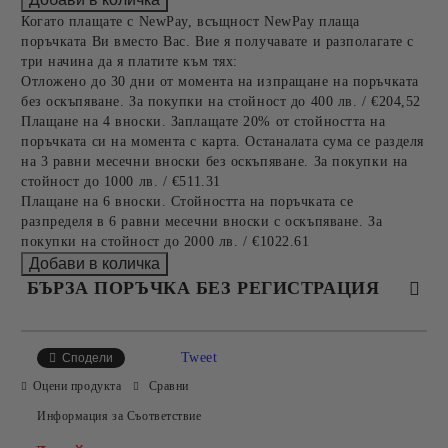
Когато плащате с NewPay, всъщност NewPay плаща
поръчката Ви вместо Вас. Вие я получавате и разполагате с
три начина да я платите към тях:
Отложено до 30 дни от момента на изпращане на поръчката
без оскъпяване. За покупки на стойност до 400 лв. / €204,52
Плащане на 4 вноски. Заплащате 20% от стойността на
поръчката си на момента с карта. Останалата сума се разделя
на 3 равни месечни вноски без оскъпяване. За покупки на
стойност до 1000 лв. / €511.31
Плащане на 6 вноски. Стойността на поръчката се
разпределя в 6 равни месечни вноски с оскъпяване. За
покупки на стойност до 2000 лв. / €1022.61
БЪРЗА ПОРЪЧКА БЕЗ РЕГИСТРАЦИЯ
САМО ПОПЪЛНЕТЕ 4 ПОЛЕТА
Tweet
Сподели
Оцени продукта
Сравни
Информация за Съответствие