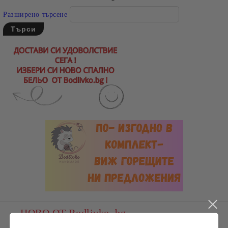
Разширено търсене
НОВО ОТ Bodlivko. bg