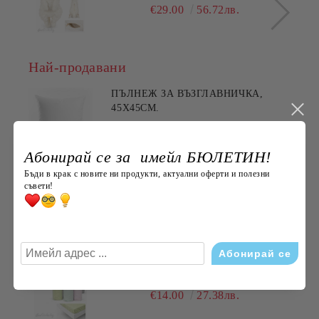
€29.00
56.72лв.
Най-продавани
ПЪЛНЕЖ ЗА ВЪЗГЛАВНИЧКА,
45X45СМ.
€3.60
7.04лв.
Абонирай се за имейл БЮЛЕТИН!
Бъди в крак с новите ни продукти, актуални оферти и полезни
ХАВЛИЯ ЗА РЪЦЕ, 100% ПАМУК,
съвети!
БРОДЕРИЯ НАЙ- ДОБАРАТА
МАЙКА/БАБА , РАЗМЕР:
€5.11
9.99лв.
30/50СМ,HAND MADE
ДОЛЕН ЧАРШАФ С ЛАСТИК,
ЕДНОЦВЕТЕН, 100% ПАМУК,
РАЗЛИЧНИ РАЗМЕРИ
€14.00
27.38лв.