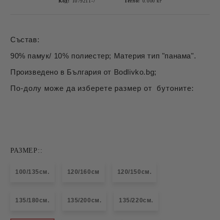
Код:
1079211-7
Тегло:
0.000
кг
Състав:
90% памук/ 10% полиестер; Материя тип "панама".
Произведено в България от Bodlivko.bg;
По-долу може да изберете размер от бутоните:
РАЗМЕР::
100/135см.
120/160см
120/150см.
135/180см.
135/200см.
135/220см.