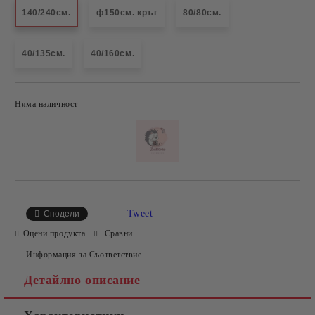
140/240см.
ф150см. кръг
80/80см.
40/135см.
40/160см.
Няма наличност
Добави в желани
Tweet
Сподели
Оцени продукта
Сравни
Информация за Съответствие
Детайлно описание