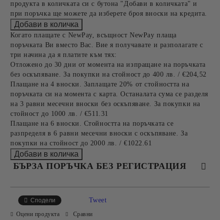
продукта в количката си с бутона "Добави в количката" и
при поръчка ще можете да изберете броя вноски на кредита.
Когато плащате с NewPay, всъщност NewPay плаща
поръчката Ви вместо Вас. Вие я получавате и разполагате с
три начина да я платите към тях:
Отложено до 30 дни от момента на изпращане на поръчката
без оскъпяване. За покупки на стойност до 400 лв. / €204,52
Плащане на 4 вноски. Заплащате 20% от стойността на
поръчката си на момента с карта. Останалата сума се разделя
на 3 равни месечни вноски без оскъпяване. За покупки на
стойност до 1000 лв. / €511.31
Плащане на 6 вноски. Стойността на поръчката се
разпределя в 6 равни месечни вноски с оскъпяване. За
покупки на стойност до 2000 лв. / €1022.61
БЪРЗА ПОРЪЧКА БЕЗ РЕГИСТРАЦИЯ
САМО ПОПЪЛНЕТЕ 4 ПОЛЕТА
Tweet
Сподели
Оцени продукта
Сравни