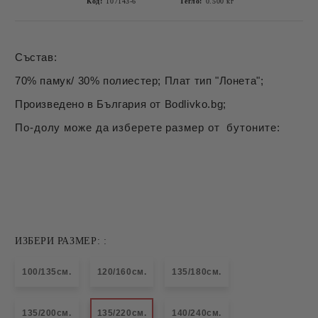
Код:
107143-6
Тегло:
0.500
кг
Състав:
70% памук/ 30% полиестер; Плат тип "Лонета";
Произведено в България от Bodlivko.bg;
По-долу може да изберете размер от бутоните:
ИЗБЕРИ РАЗМЕР: :
100/135см.
120/160см.
135/180см.
135/200см.
135/220см.
140/240см.