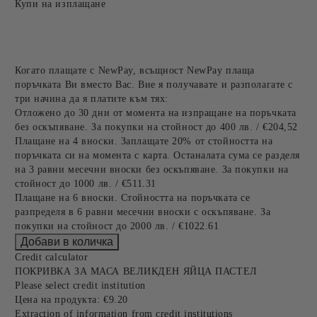
Купи на изплащане
Когато плащате с NewPay, всъщност NewPay плаща
поръчката Ви вместо Вас. Вие я получавате и разполагате с
три начина да я платите към тях:
Отложено до 30 дни от момента на изпращане на поръчката
без оскъпяване. За покупки на стойност до 400 лв. / €204,52
Плащане на 4 вноски. Заплащате 20% от стойността на
поръчката си на момента с карта. Останалата сума се разделя
на 3 равни месечни вноски без оскъпяване. За покупки на
стойност до 1000 лв. / €511.31
Плащане на 6 вноски. Стойността на поръчката се
разпределя в 6 равни месечни вноски с оскъпяване. За
покупки на стойност до 2000 лв. / €1022.61
Credit calculator
ПОКРИВКА ЗА МАСА ВЕЛИКДЕН ЯЙЦА ПАСТЕЛ
Please select credit institution
Цена на продукта:
€9.20
Extraction of information from credit institutions