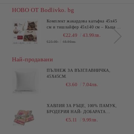
НОВО ОТ Bodlivko. bg
Комплект жакардова калъфка 45x45
см и тишлайфер 45x140 см – Къща с
цветя
€22.49
43.99лв.
€25.00
48.90лв.
Най-продавани
ПЪЛНЕЖ ЗА ВЪЗГЛАВНИЧКА,
45X45СМ.
€3.60
7.04лв.
ХАВЛИЯ ЗА РЪЦЕ, 100% ПАМУК,
БРОДЕРИЯ НАЙ- ДОБАРАТА
МАЙКА/БАБА , РАЗМЕР:
€5.11
9.99лв.
30/50СМ,HAND MADE