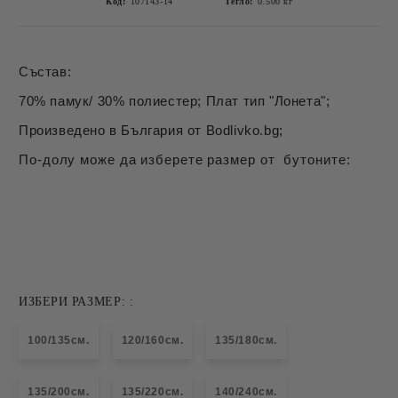
Код:
107143-14
Тегло:
0.500
кг
Състав:
70% памук/ 30% полиестер; Плат тип "Лонета";
Произведено в България от Bodlivko.bg;
По-долу може да изберете размер от бутоните:
ИЗБЕРИ РАЗМЕР: :
100/135см.
120/160см.
135/180см.
135/200см.
135/220см.
140/240см.