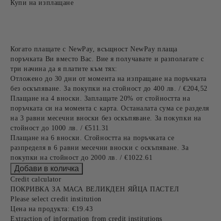
Купи на изплащане
Когато плащате с NewPay, всъщност NewPay плаща
поръчката Ви вместо Вас. Вие я получавате и разполагате с
три начина да я платите към тях:
Отложено до 30 дни от момента на изпращане на поръчката
без оскъпяване. За покупки на стойност до 400 лв. / €204,52
Плащане на 4 вноски. Заплащате 20% от стойността на
поръчката си на момента с карта. Останалата сума се разделя
на 3 равни месечни вноски без оскъпяване. За покупки на
стойност до 1000 лв. / €511.31
Плащане на 6 вноски. Стойността на поръчката се
разпределя в 6 равни месечни вноски с оскъпяване. За
покупки на стойност до 2000 лв. / €1022.61
Credit calculator
ПОКРИВКА ЗА МАСА ВЕЛИКДЕН ЯЙЦА ПАСТЕЛ
Please select credit institution
Цена на продукта:
€19.43
Extraction of information from credit institutions