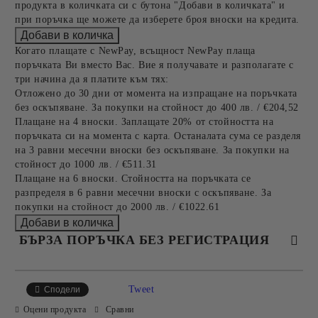
продукта в количката си с бутона "Добави в количката" и
при поръчка ще можете да изберете броя вноски на кредита.
Когато плащате с NewPay, всъщност NewPay плаща
поръчката Ви вместо Вас. Вие я получавате и разполагате с
три начина да я платите към тях:
Отложено до 30 дни от момента на изпращане на поръчката
без оскъпяване. За покупки на стойност до 400 лв. / €204,52
Плащане на 4 вноски. Заплащате 20% от стойността на
поръчката си на момента с карта. Останалата сума се разделя
на 3 равни месечни вноски без оскъпяване. За покупки на
стойност до 1000 лв. / €511.31
Плащане на 6 вноски. Стойността на поръчката се
разпределя в 6 равни месечни вноски с оскъпяване. За
покупки на стойност до 2000 лв. / €1022.61
БЪРЗА ПОРЪЧКА БЕЗ РЕГИСТРАЦИЯ
САМО ПОПЪЛНЕТЕ 4 ПОЛЕТА
Tweet
Сподели
Оцени продукта
Сравни