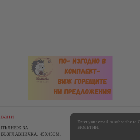
авани
Enter your email to subscribe 
БЮЛЕТИН:
фка за възглавница ,
ПЪЛНЕЖ ЗА
Комплект за алкохолни
цветна, 100% памук,
ВЪЗГЛАВНИЧКА, 45X45СМ.
напитки, Danny Home, 5