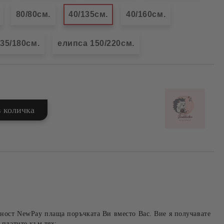
80/80см.
40/135см.
40/160см.
35/180см.
елипса 150/220см.
ност NewPay плаща поръчката Ви вместо Вас. Вие я получавате
 платите към тях: