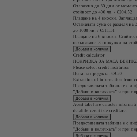
Отложено до 30 дни от момента
стойност до 400 лв. / €204,52
Плащане на 4 вноски. Заплащат
Останалата сума се разделя на 
до 1000 лв. / €511.31
Плащане на 6 вноски. Стойност
оскъпяване. За покупки на стой
Credit calculator
ПОКРИВКА ЗА МАСА ВЕЛИК
Please select credit institution
Цена на продукта:
€9.20
Extraction of information from cr
Предоставената таблица е с ин
"Добави в количката" и при по
Acest tabel are caracter informat
detaliile cererii de creditare.
Предоставената таблица е с ин
"Добави в количката" и при по