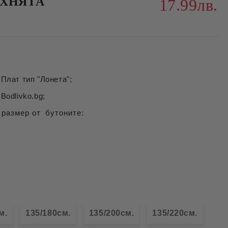
УХНЯТА
17.99лв.
Плат тип "Лонета";
Bodlivko.bg;
 размер от бутоните:
м.
135/180см.
135/200см.
135/220см.