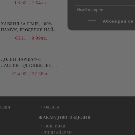
ични цветове по избор
части, Декантер + 4 чаши
€4.00
€3.60
7.82лв.
7.04лв.
€32.00
62.59лв.
ХАВЛИЯ ЗА РЪЦЕ, 100%
ПАМУК, БРОДЕРИЯ НАЙ-
ДОБАРАТА МАЙКА/БАБА ,
€5.11
9.99лв.
РАЗМЕР: 30/50СМ,HAND
MADE
ДОЛЕН ЧАРШАФ С
ЛАСТИК, ЕДНОЦВЕТЕН,
100% ПАМУК, РАЗЛИЧНИ
€14.00
27.38лв.
РАЗМЕРИ
ВЕЩИ
ОДЕЯЛА
ЖАКАРДОВИ ИЗДЕЛИЯ
ПОКРИВКИ
ТИШЛАЙФЕРИ