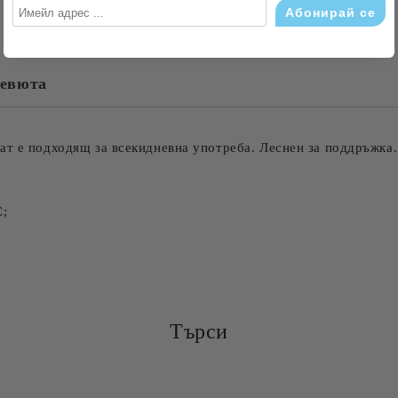
евюта
Съгласен съм с
Политика
Ние ще се свържем с вас в рамки
ат е подходящ за всекидневна употреба. Леснен за поддръжка.
С;
Търси