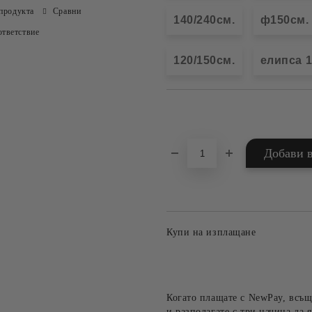
продукта
Сравни
140/240см.
ф150см.
тветствие
120/150см.
елипса 1
Добави в желани
Купи на изплащане
Когато плащате с NewPay, всъщ
и разполагате с три начина да я