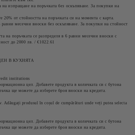
 на изпращане на поръчката без оскъпяване. За покупки на
е 20% от стойността на поръчката си на момента с карта.
3 равни месечни вноски без оскъпяване. За покупки на стойност
та на поръчката се разпределя в 6 равни месечни вноски с
ност до 2000 лв. / €1022.61
ДЕН В КУХНЯТА
edit institutions
формационна цел. Добавете продукта в количката си с бутона
ръчка ще можете да изберете броя вноски на кредита.
iv. Adăugați produsul în coșul de cumpărături unde veți putea selecta
формационна цел. Добавете продукта в количката си с бутона
ръчка ще можете да изберете броя вноски на кредита.