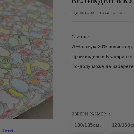
ВЕЛИКДЕН В К
Код:
107142-13
Тегло:
0.500
кг
Състав:
70% памук/ 30% полиестер; 
Произведено в България от 
По-долу може да изберете
ИЗБЕРИ РАЗМЕР: :
100/135см.
120/160с
Tweet