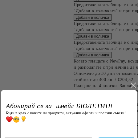
Предоставената таблица е с ин
"Добави в количката" и при по
Предоставената таблица е с ин
"Добави в количката" и при по
Предоставената таблица е с ин
"Добави в количката" и при по
Когато плащате с NewPay, всъщ
и разполагате с три начина да я
Отложено до 30 дни от момента
стойност до 400 лв. / €204,52
Плащане на 4 вноски. Заплащат
Останалата сума се разделя на 
до 1000 лв. / €511.31
Абонирай се за имейл БЮЛЕТИН!
Плащане на 6 вноски. Стойност
оскъпяване. За покупки на стой
Бъди в крак с новите ни продукти, актуални оферти и полезни съвети!
БЪРЗА ПОРЪЧКА Б
САМО ПОПЪЛНЕТЕ 4 ПОЛЕТА