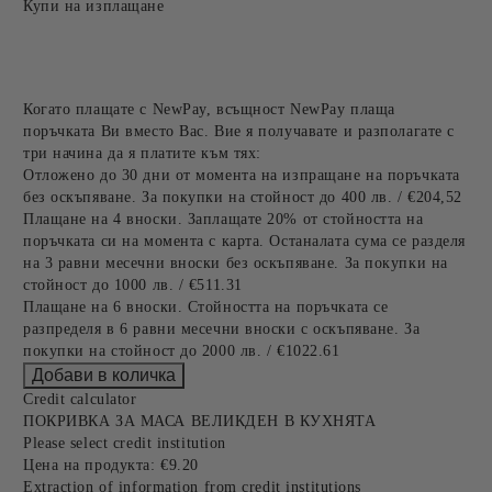
Купи на изплащане
Когато плащате с NewPay, всъщност NewPay плаща
поръчката Ви вместо Вас. Вие я получавате и разполагате с
три начина да я платите към тях:
Отложено до 30 дни от момента на изпращане на поръчката
без оскъпяване. За покупки на стойност до 400 лв. / €204,52
Плащане на 4 вноски. Заплащате 20% от стойността на
поръчката си на момента с карта. Останалата сума се разделя
на 3 равни месечни вноски без оскъпяване. За покупки на
стойност до 1000 лв. / €511.31
Плащане на 6 вноски. Стойността на поръчката се
разпределя в 6 равни месечни вноски с оскъпяване. За
покупки на стойност до 2000 лв. / €1022.61
Credit calculator
ПОКРИВКА ЗА МАСА ВЕЛИКДЕН В КУХНЯТА
Please select credit institution
Цена на продукта:
€9.20
Extraction of information from credit institutions