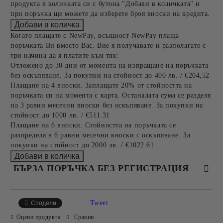
продукта в количката си с бутона "Добави в количката" и
при поръчка ще можете да изберете броя вноски на кредита.
Когато плащате с NewPay, всъщност NewPay плаща
поръчката Ви вместо Вас. Вие я получавате и разполагате с
три начина да я платите към тях:
Отложено до 30 дни от момента на изпращане на поръчката
без оскъпяване. За покупки на стойност до 400 лв. / €204,52
Плащане на 4 вноски. Заплащате 20% от стойността на
поръчката си на момента с карта. Останалата сума се разделя
на 3 равни месечни вноски без оскъпяване. За покупки на
стойност до 1000 лв. / €511.31
Плащане на 6 вноски. Стойността на поръчката се
разпределя в 6 равни месечни вноски с оскъпяване. За
покупки на стойност до 2000 лв. / €1022.61
БЪРЗА ПОРЪЧКА БЕЗ РЕГИСТРАЦИЯ
САМО ПОПЪЛНЕТЕ 4 ПОЛЕТА
Tweet
Сподели
Оцени продукта
Сравни