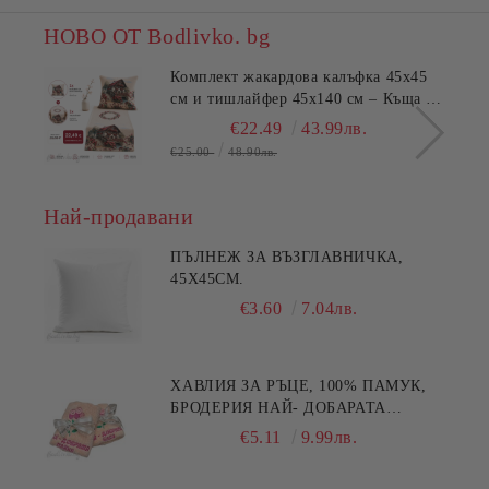
НОВО ОТ Bodlivko. bg
Комплект жакардова калъфка 45x45
см и тишлайфер 45x140 см – Къща с
цветя
€22.49
43.99лв.
€25.00
48.90лв.
Най-продавани
ПЪЛНЕЖ ЗА ВЪЗГЛАВНИЧКА,
45X45СМ.
€3.60
7.04лв.
ХАВЛИЯ ЗА РЪЦЕ, 100% ПАМУК,
БРОДЕРИЯ НАЙ- ДОБАРАТА
МАЙКА/БАБА , РАЗМЕР:
€5.11
9.99лв.
30/50СМ,HAND MADE