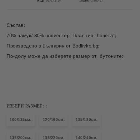
Код:
107142-14
Тегло:
0.500
кг
Състав:
70% памук/ 30% полиестер; Плат тип "Лонета";
Произведено в България от Bodlivko.bg;
По-долу може да изберете размер от бутоните:
ИЗБЕРИ РАЗМЕР: :
100/135см.
120/160см.
135/180см.
135/200см.
135/220см.
140/240см.