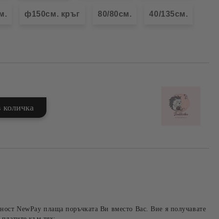
м.
ф150см. кръг
80/80см.
40/135см.
ност NewPay плаща поръчката Ви вместо Вас. Вие я получавате
 платите към тях: