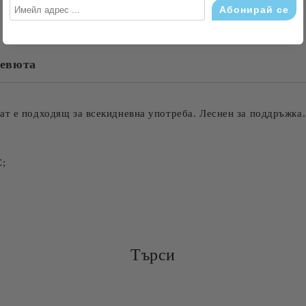
евюта
Съгласен съм с
Политика
Ние ще се свържем с вас в рамки
ат е подходящ за всекидневна употреба. Леснен за поддръжка.
С;
Търси