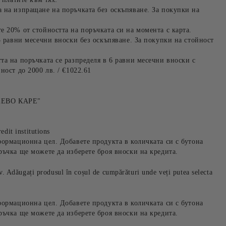
 на изпращане на поръчката без оскъпяване. За покупки на
е 20% от стойността на поръчката си на момента с карта.
3 равни месечни вноски без оскъпяване. За покупки на стойност
та на поръчката се разпределя в 6 равни месечни вноски с
ност до 2000 лв. / €1022.61
ЕВО КАРЕ"
edit institutions
формационна цел. Добавете продукта в количката си с бутона
ръчка ще можете да изберете броя вноски на кредита.
iv. Adăugați produsul în coșul de cumpărături unde veți putea selecta
формационна цел. Добавете продукта в количката си с бутона
ръчка ще можете да изберете броя вноски на кредита.