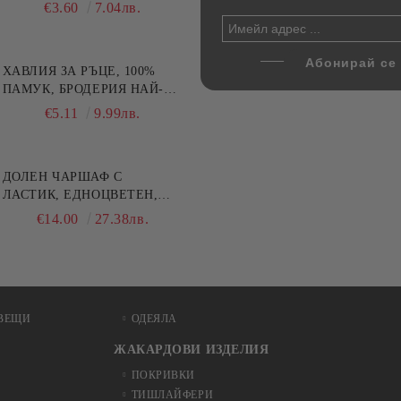
ични цветове по избор
части, Декантер + 4 чаши
€4.00
€3.60
7.82лв.
7.04лв.
€32.00
62.59лв.
ХАВЛИЯ ЗА РЪЦЕ, 100%
ПАМУК, БРОДЕРИЯ НАЙ-
ДОБАРАТА МАЙКА/БАБА ,
€5.11
9.99лв.
РАЗМЕР: 30/50СМ,HAND
MADE
ДОЛЕН ЧАРШАФ С
ЛАСТИК, ЕДНОЦВЕТЕН,
100% ПАМУК, РАЗЛИЧНИ
€14.00
27.38лв.
РАЗМЕРИ
ВЕЩИ
ОДЕЯЛА
ЖАКАРДОВИ ИЗДЕЛИЯ
ПОКРИВКИ
ТИШЛАЙФЕРИ