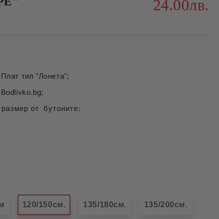
РЕ"
24.00лв.
Плат тип "Лонета";
Bodlivko.bg;
 размер от бутоните:
см
120/150см.
135/180см.
135/200см.