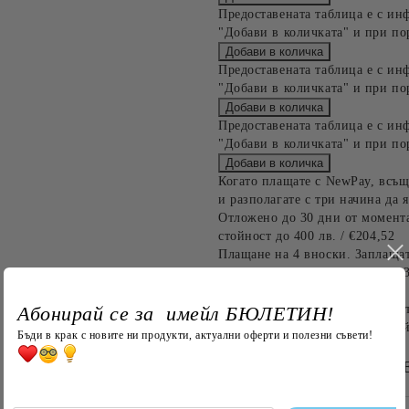
Предоставената таблица е с ин
"Добави в количката" и при по
Предоставената таблица е с ин
"Добави в количката" и при по
Предоставената таблица е с ин
"Добави в количката" и при по
Когато плащате с NewPay, всъщ
и разполагате с три начина да я
Отложено до 30 дни от момента
стойност до 400 лв. / €204,52
Плащане на 4 вноски. Заплащат
Останалата сума се разделя на 
до 1000 лв. / €511.31
Абонирай се за имейл БЮЛЕТИН!
Плащане на 6 вноски. Стойност
оскъпяване. За покупки на стой
Бъди в крак с новите ни продукти, актуални оферти и полезни съвети!
БЪРЗА ПОРЪЧКА Б
САМО ПОПЪЛНЕТЕ 4 ПОЛЕТА