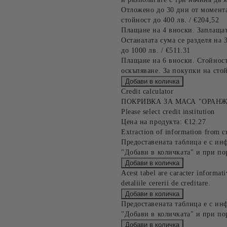
Отложено до 30 дни от момента
стойност до 400 лв. / €204,52
Плащане на 4 вноски. Заплащат
Останалата сума се разделя на 
до 1000 лв. / €511.31
Плащане на 6 вноски. Стойност
оскъпяване. За покупки на стой
Credit calculator
ПОКРИВКА ЗА МАСА "ОРАНЖ
Please select credit institution
Цена на продукта:
€12.27
Extraction of information from cr
Предоставената таблица е с ин
"Добави в количката" и при по
Acest tabel are caracter informat
detaliile cererii de creditare.
Предоставената таблица е с ин
"Добави в количката" и при по