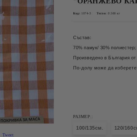
"ОРАНЖЕВО КА
Код:
1074-3
Тегло:
0.500
кг
Състав:
70% памук/ 30% полиестер; 
Произведено в България от 
По-долу може да изберете
РАЗМЕР::
100/135см.
120/160
Tweet