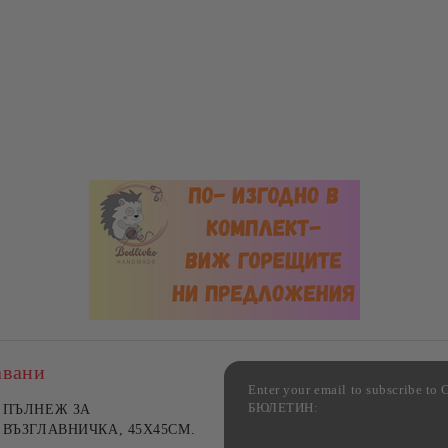
авани
Enter your email to subscribe 
БЮЛЕТИН:
фка за възглавница ,
ПЪЛНЕЖ ЗА
Комплект за алкохолни
цветна, 100% памук,
ВЪЗГЛАВНИЧКА, 45X45СМ.
напитки, Danny Home, 5