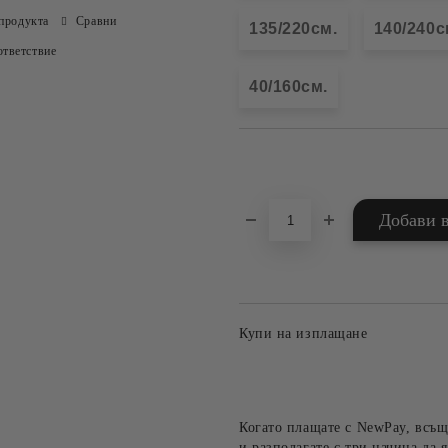
продукта
Сравни
135/220см.
140/240с
тветствие
40/160см.
Добави в желани
Купи на изплащане
Когато плащате с NewPay, всъщ
и разполагате с три начина да я