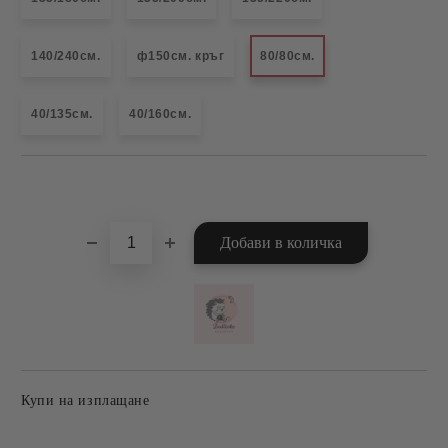
140/240см.
ф150см. кръг
80/80см.
40/135см.
40/160см.
Добави в желани
Купи на изплащане