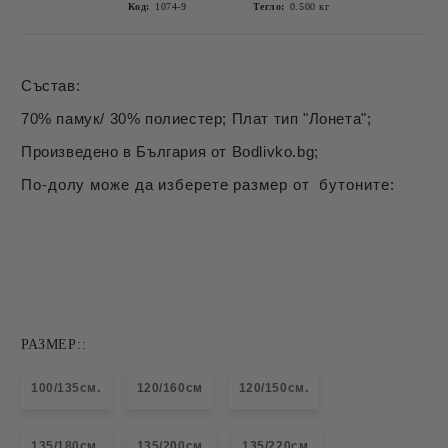
Код:
1074-9
Тегло:
0.500
кг
Състав:
70% памук/ 30% полиестер; Плат тип "Лонета";
Произведено в България от Bodlivko.bg;
По-долу може да изберете размер от бутоните:
РАЗМЕР::
100/135см.
120/160см
120/150см.
135/180см.
135/200см.
135/220см.