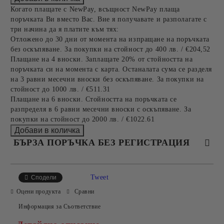
Когато плащате с NewPay, всъщност NewPay плаща
поръчката Ви вместо Вас. Вие я получавате и разполагате с
три начина да я платите към тях:
Отложено до 30 дни от момента на изпращане на поръчката
без оскъпяване. За покупки на стойност до 400 лв. / €204,52
Плащане на 4 вноски. Заплащате 20% от стойността на
поръчката си на момента с карта. Останалата сума се разделя
на 3 равни месечни вноски без оскъпяване. За покупки на
стойност до 1000 лв. / €511.31
Плащане на 6 вноски. Стойността на поръчката се
разпределя в 6 равни месечни вноски с оскъпяване. За
покупки на стойност до 2000 лв. / €1022.61
БЪРЗА ПОРЪЧКА БЕЗ РЕГИСТРАЦИЯ
САМО ПОПЪЛНЕТЕ 4 ПОЛЕТА
Tweet
Сподели
Оцени продукта
Сравни
Информация за Съответствие