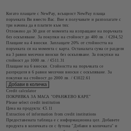
Когато плащате с NewPay, всъщност NewPay плаща
поръчката Ви вместо Вас. Вие я получавате и разполагате с
три начина да я платите към тях:
Отложено до 30 дни от момента на изпращане на поръчката
без оскъпяване. За покупки на стойност до 400 лв. / €204,52
Плащане на 4 вноски. Заплащате 20% от стойността на
поръчката си на момента с карта. Останалата сума се разделя
на 3 равни месечни вноски без оскъпяване. За покупки на
стойност до 1000 лв. / €511.31
Плащане на 6 вноски. Стойността на поръчката се
разпределя в 6 равни месечни вноски с оскъпяване. За
покупки на стойност до 2000 лв. / €1022.61
Credit calculator
ПОКРИВКА ЗА МАСА "ОРАНЖЕВО КАРЕ"
Please select credit institution
Цена на продукта:
€5.11
Extraction of information from credit institutions
Предоставената таблица е с информационна цел. Добавете
продукта в количката си с бутона "Добави в количката" и