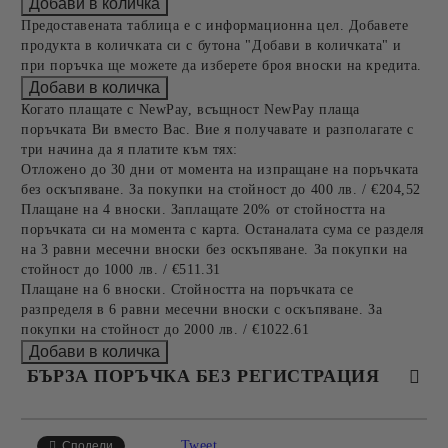
Предоставената таблица е с информационна цел. Добавете
продукта в количката си с бутона "Добави в количката" и
при поръчка ще можете да изберете броя вноски на кредита.
Когато плащате с NewPay, всъщност NewPay плаща
поръчката Ви вместо Вас. Вие я получавате и разполагате с
три начина да я платите към тях:
Отложено до 30 дни от момента на изпращане на поръчката
без оскъпяване. За покупки на стойност до 400 лв. / €204,52
Плащане на 4 вноски. Заплащате 20% от стойността на
поръчката си на момента с карта. Останалата сума се разделя
на 3 равни месечни вноски без оскъпяване. За покупки на
стойност до 1000 лв. / €511.31
Плащане на 6 вноски. Стойността на поръчката се
разпределя в 6 равни месечни вноски с оскъпяване. За
покупки на стойност до 2000 лв. / €1022.61
БЪРЗА ПОРЪЧКА БЕЗ РЕГИСТРАЦИЯ
САМО ПОПЪЛНЕТЕ 4 ПОЛЕТА
Tweet
Сподели