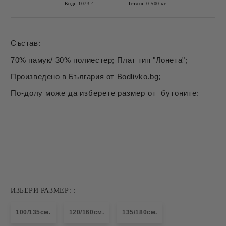
Код:
1073-4
Тегло:
0.500
кг
Състав:
70% памук/ 30% полиестер; Плат тип "Лонета";
Произведено в България от Bodlivko.bg;
По-долу може да изберете размер от бутоните:
ИЗБЕРИ РАЗМЕР: :
100/135см.
120/160см.
135/180см.