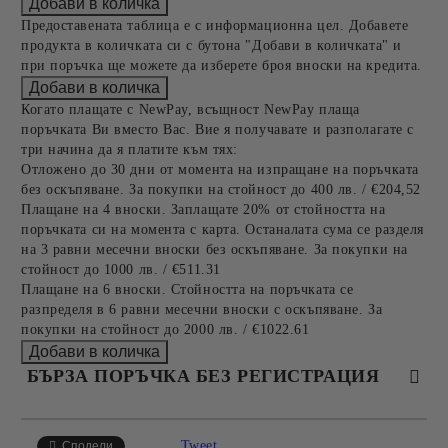
Предоставената таблица е с информационна цел. Добавете
продукта в количката си с бутона "Добави в количката" и
при поръчка ще можете да изберете броя вноски на кредита.
Когато плащате с NewPay, всъщност NewPay плаща
поръчката Ви вместо Вас. Вие я получавате и разполагате с
три начина да я платите към тях:
Отложено до 30 дни от момента на изпращане на поръчката
без оскъпяване. За покупки на стойност до 400 лв. / €204,52
Плащане на 4 вноски. Заплащате 20% от стойността на
поръчката си на момента с карта. Останалата сума се разделя
на 3 равни месечни вноски без оскъпяване. За покупки на
стойност до 1000 лв. / €511.31
Плащане на 6 вноски. Стойността на поръчката се
разпределя в 6 равни месечни вноски с оскъпяване. За
покупки на стойност до 2000 лв. / €1022.61
БЪРЗА ПОРЪЧКА БЕЗ РЕГИСТРАЦИЯ
САМО ПОПЪЛНЕТЕ 4 ПОЛЕТА
Tweet
Сподели