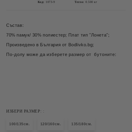
Код:
1073-9
Тегло:
0.500
кг
Състав:
70% памук/ 30% полиестер; Плат тип "Лонета";
Произведено в България от Bodlivko.bg;
По-долу може да изберете размер от бутоните:
ИЗБЕРИ РАЗМЕР: :
100/135см.
120/160см.
135/180см.