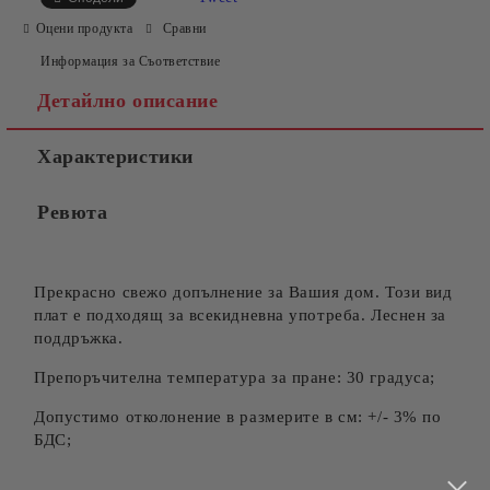
Оцени продукта
Сравни
Информация за Съответствие
Детайлно описание
Характеристики
Съгласен съм с
Политиката за лични данни
Ревюта
Ние ще се свържем с вас в рамките на работния ден.
Прекрасно свежо допълнение за Вашия дом. Този вид
плат е подходящ за всекидневна употреба. Леснен за
поддръжка.
Препоръчителна температура за пране: 30 градуса;
Допустимо отколонение в размерите в см: +/- 3% по
БДС;