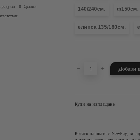
продукта
Сравни
140/240см.
ф150см.
тветствие
елипса 135/180см.
е
Добави в желани
Купи на изплащане
Когато плащате с NewPay, всъщ
и разполагате с три начина да я