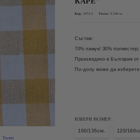
КАРЕ"
Код:
1072-3
Тегло:
0.500
кг
Състав:
70% памук/ 30% полиестер; 
Произведено в България от 
По-долу може да изберете
ИЗБЕРИ РАЗМЕР: :
100/135см.
120/160с
Tweet