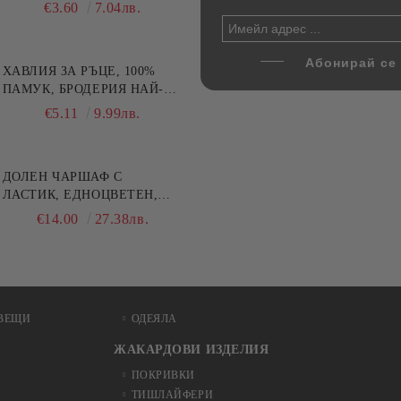
ични цветове по избор
части, Декантер + 4 чаши
€4.00
€3.60
7.82лв.
7.04лв.
€32.00
62.59лв.
ХАВЛИЯ ЗА РЪЦЕ, 100%
ПАМУК, БРОДЕРИЯ НАЙ-
ДОБАРАТА МАЙКА/БАБА ,
€5.11
9.99лв.
РАЗМЕР: 30/50СМ,HAND
MADE
ДОЛЕН ЧАРШАФ С
ЛАСТИК, ЕДНОЦВЕТЕН,
100% ПАМУК, РАЗЛИЧНИ
€14.00
27.38лв.
РАЗМЕРИ
ВЕЩИ
ОДЕЯЛА
ЖАКАРДОВИ ИЗДЕЛИЯ
ПОКРИВКИ
ТИШЛАЙФЕРИ