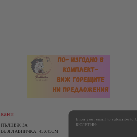
авани
Enter your email to subscribe 
БЮЛЕТИН:
фка за възглавница ,
ПЪЛНЕЖ ЗА
Комплект за алкохолни
цветна, 100% памук,
ВЪЗГЛАВНИЧКА, 45X45СМ.
напитки, Danny Home, 5