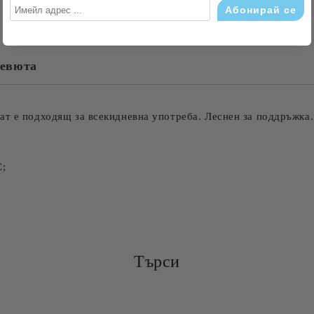
евюта
Съгласен съм с
Политика
Ние ще се свържем с вас в рамки
ат е подходящ за всекидневна употреба. Леснен за поддръжка.
С;
Търси