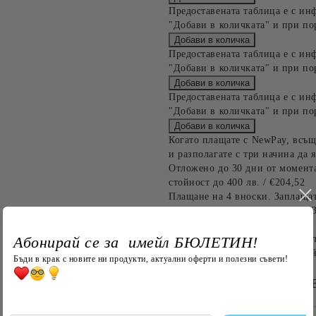
Предоставената таблица е с ин
"Добави в количката" и при по
Предоставената таблица е с ин
"Добави в количката" и при по
Предоставената таблица е с ин
"Добави в количката" и при по
Когато плащате с NewPay, всъщ
и разполагате с три начина да я
Отложено до 30 дни от момента
стойност до 400 лв. / €204,52
Плащане на 4 вноски. Заплащат
Останалата сума се разделя на 
до 1000 лв. / €511.31
Абонирай се за имейл БЮЛЕТИН!
Плащане на 6 вноски. Стойност
оскъпяване. За покупки на стой
Бъди в крак с новите ни продукти, актуални оферти и полезни съвети!
БЪРЗА ПОРЪЧКА Б
САМО ПОПЪЛНЕТЕ 4 ПОЛЕТА