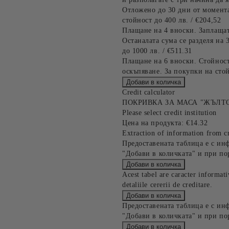
Отложено до 30 дни от момента
стойност до 400 лв. / €204,52
Плащане на 4 вноски. Заплащат
Останалата сума се разделя на 
до 1000 лв. / €511.31
Плащане на 6 вноски. Стойност
оскъпяване. За покупки на стой
Credit calculator
ПОКРИВКА ЗА МАСА "ЖЪЛТО
Please select credit institution
Цена на продукта:
€14.32
Extraction of information from cr
Предоставената таблица е с ин
"Добави в количката" и при по
Acest tabel are caracter informat
detaliile cererii de creditare.
Предоставената таблица е с ин
"Добави в количката" и при по