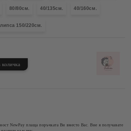
80/80см.
40/135см.
40/160см.
липса 150/220см.
ност NewPay плаща поръчката Ви вместо Вас. Вие я получавате
 платите към тях: