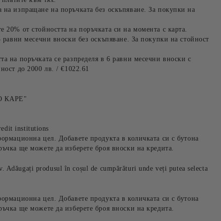
 на изпращане на поръчката без оскъпяване. За покупки на
е 20% от стойността на поръчката си на момента с карта.
3 равни месечни вноски без оскъпяване. За покупки на стойност
та на поръчката се разпределя в 6 равни месечни вноски с
ност до 2000 лв. / €1022.61
 КАРЕ"
edit institutions
формационна цел. Добавете продукта в количката си с бутона
ръчка ще можете да изберете броя вноски на кредита.
iv. Adăugați produsul în coșul de cumpărături unde veți putea selecta
формационна цел. Добавете продукта в количката си с бутона
ръчка ще можете да изберете броя вноски на кредита.