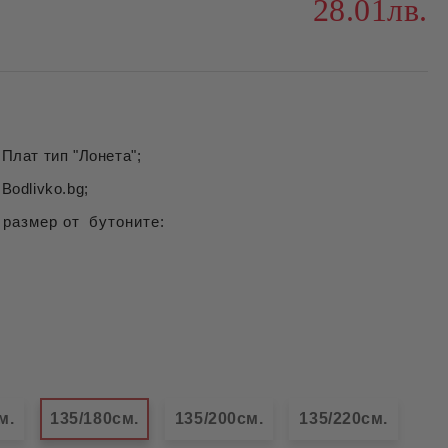
28.01лв.
Плат тип "Лонета";
Bodlivko.bg;
 размер от бутоните:
м.
135/180см.
135/200см.
135/220см.