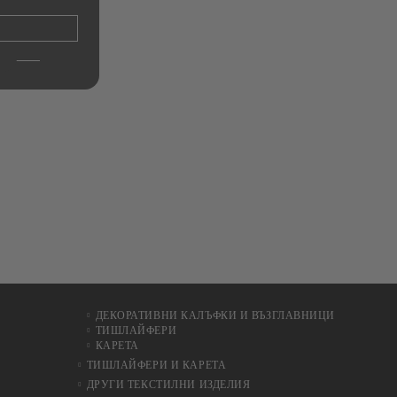
Ho
€11.00
21.51лв.
ДЕКОРАТИВНИ КАЛЪФКИ И ВЪЗГЛАВНИЦИ
ТИШЛАЙФЕРИ
КАРЕТА
ТИШЛАЙФЕРИ И КАРЕТА
ДРУГИ ТЕКСТИЛНИ ИЗДЕЛИЯ