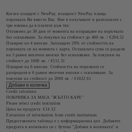
Когато плащате с NewPay, всъщност NewPay плаща
поръчката Ви вместо Вас. Вие я получавате и разполагате с
три начина да я платите към тях:
Отложено до 30 дни от момента на изпращане на поръчката
без оскъпяване. За покупки на стойност до 400 лв. / €204,52
Плащане на 4 вноски. Заплащате 20% от стойността на
поръчката си на момента с карта. Останалата сума се разделя
на 3 равни месечни вноски без оскъпяване. За покупки на
стойност до 1000 лв. / €511.31
Плащане на 6 вноски. Стойността на поръчката се
разпределя в 6 равни месечни вноски с оскъпяване. За
покупки на стойност до 2000 лв. / €1022.61
Credit calculator
ПОКРИВКА ЗА МАСА "ЖЪЛТО КАРЕ"
Please select credit institution
Цена на продукта:
€14.32
Extraction of information from credit institutions
Предоставената таблица е с информационна цел. Добавете
продукта в количката си с бутона "Добави в количката" и