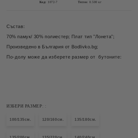
Код:
1072-7
Тегло:
0.500
кг
Състав:
70% памук/ 30% полиестер; Плат тип "Лонета";
Произведено в България от Bodlivko.bg;
По-долу може да изберете размер от бутоните:
ИЗБЕРИ РАЗМЕР: :
100/135см.
120/160см.
135/180см.
135/200см.
135/220см.
140/240см.