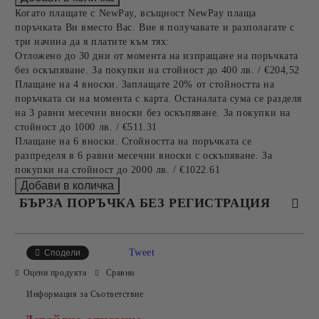
Когато плащате с NewPay, всъщност NewPay плаща
поръчката Ви вместо Вас. Вие я получавате и разполагате с
три начина да я платите към тях:
Отложено до 30 дни от момента на изпращане на поръчката
без оскъпяване. За покупки на стойност до 400 лв. / €204,52
Плащане на 4 вноски. Заплащате 20% от стойността на
поръчката си на момента с карта. Останалата сума се разделя
на 3 равни месечни вноски без оскъпяване. За покупки на
стойност до 1000 лв. / €511.31
Плащане на 6 вноски. Стойността на поръчката се
разпределя в 6 равни месечни вноски с оскъпяване. За
покупки на стойност до 2000 лв. / €1022.61
БЪРЗА ПОРЪЧКА БЕЗ РЕГИСТРАЦИЯ
САМО ПОПЪЛНЕТЕ 4 ПОЛЕТА
Tweet
Сподели
Оцени продукта
Сравни
Информация за Съответствие