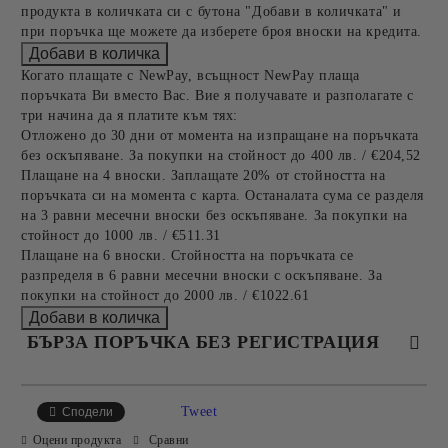
продукта в количката си с бутона "Добави в количката" и
при поръчка ще можете да изберете броя вноски на кредита.
Когато плащате с NewPay, всъщност NewPay плаща
поръчката Ви вместо Вас. Вие я получавате и разполагате с
три начина да я платите към тях:
Отложено до 30 дни от момента на изпращане на поръчката
без оскъпяване. За покупки на стойност до 400 лв. / €204,52
Плащане на 4 вноски. Заплащате 20% от стойността на
поръчката си на момента с карта. Останалата сума се разделя
на 3 равни месечни вноски без оскъпяване. За покупки на
стойност до 1000 лв. / €511.31
Плащане на 6 вноски. Стойността на поръчката се
разпределя в 6 равни месечни вноски с оскъпяване. За
покупки на стойност до 2000 лв. / €1022.61
БЪРЗА ПОРЪЧКА БЕЗ РЕГИСТРАЦИЯ
САМО ПОПЪЛНЕТЕ 4 ПОЛЕТА
Tweet
Сподели
Оцени продукта
Сравни