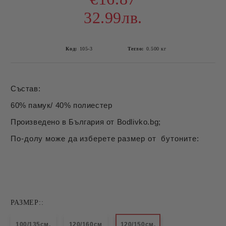
32.99лв.
Код:
105-3
Тегло:
0.500
кг
Състав:
60% памук/ 40% полиестер
Произведено в България от Bodlivko.bg;
По-долу може да изберете размер от бутоните:
РАЗМЕР::
100/135см.
120/160см
120/150см.