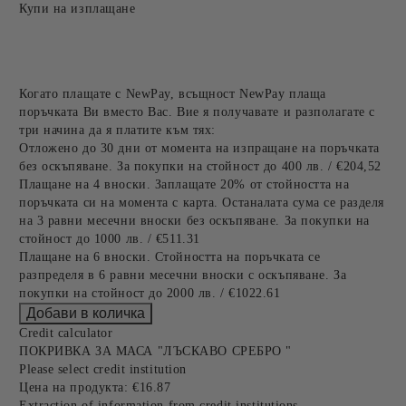
Купи на изплащане
Когато плащате с NewPay, всъщност NewPay плаща
поръчката Ви вместо Вас. Вие я получавате и разполагате с
три начина да я платите към тях:
Отложено до 30 дни от момента на изпращане на поръчката
без оскъпяване. За покупки на стойност до 400 лв. / €204,52
Плащане на 4 вноски. Заплащате 20% от стойността на
поръчката си на момента с карта. Останалата сума се разделя
на 3 равни месечни вноски без оскъпяване. За покупки на
стойност до 1000 лв. / €511.31
Плащане на 6 вноски. Стойността на поръчката се
разпределя в 6 равни месечни вноски с оскъпяване. За
покупки на стойност до 2000 лв. / €1022.61
Credit calculator
ПОКРИВКА ЗА МАСА "ЛЪСКАВО СРЕБРО "
Please select credit institution
Цена на продукта:
€16.87
Extraction of information from credit institutions