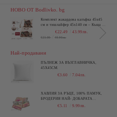
НОВО ОТ Bodlivko. bg
Комплект жакардова калъфка 45x45
см и тишлайфер 45x140 см – Къща с
цветя
€22.49
43.99лв.
€25.00
48.90лв.
Най-продавани
ПЪЛНЕЖ ЗА ВЪЗГЛАВНИЧКА,
45X45СМ.
€3.60
7.04лв.
ХАВЛИЯ ЗА РЪЦЕ, 100% ПАМУК,
БРОДЕРИЯ НАЙ- ДОБАРАТА
МАЙКА/БАБА , РАЗМЕР:
€5.11
9.99лв.
30/50СМ,HAND MADE