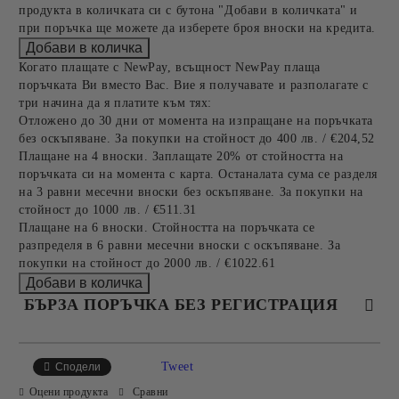
продукта в количката си с бутона "Добави в количката" и
при поръчка ще можете да изберете броя вноски на кредита.
Когато плащате с NewPay, всъщност NewPay плаща
поръчката Ви вместо Вас. Вие я получавате и разполагате с
три начина да я платите към тях:
Отложено до 30 дни от момента на изпращане на поръчката
без оскъпяване. За покупки на стойност до 400 лв. / €204,52
Плащане на 4 вноски. Заплащате 20% от стойността на
поръчката си на момента с карта. Останалата сума се разделя
на 3 равни месечни вноски без оскъпяване. За покупки на
стойност до 1000 лв. / €511.31
Плащане на 6 вноски. Стойността на поръчката се
разпределя в 6 равни месечни вноски с оскъпяване. За
покупки на стойност до 2000 лв. / €1022.61
БЪРЗА ПОРЪЧКА БЕЗ РЕГИСТРАЦИЯ
САМО ПОПЪЛНЕТЕ 4 ПОЛЕТА
Tweet
Сподели
Оцени продукта
Сравни