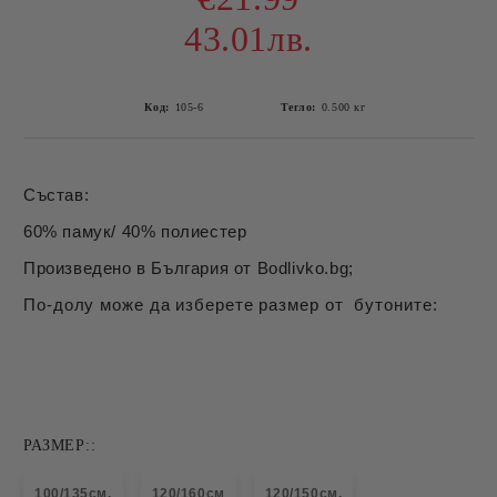
43.01лв.
Код:
105-6
Тегло:
0.500
кг
Състав:
60% памук/ 40% полиестер
Произведено в България от Bodlivko.bg;
По-долу може да изберете размер от бутоните:
РАЗМЕР::
100/135см.
120/160см
120/150см.