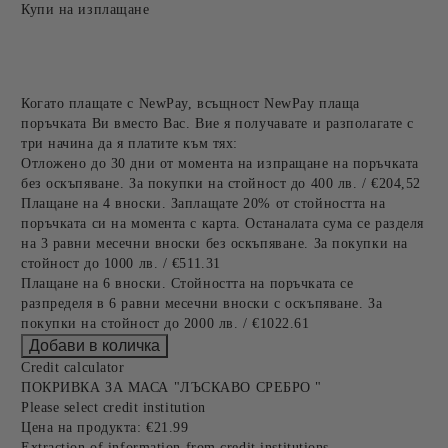
Купи на изплащане
Когато плащате с NewPay, всъщност NewPay плаща
поръчката Ви вместо Вас. Вие я получавате и разполагате с
три начина да я платите към тях:
Отложено до 30 дни от момента на изпращане на поръчката
без оскъпяване. За покупки на стойност до 400 лв. / €204,52
Плащане на 4 вноски. Заплащате 20% от стойността на
поръчката си на момента с карта. Останалата сума се разделя
на 3 равни месечни вноски без оскъпяване. За покупки на
стойност до 1000 лв. / €511.31
Плащане на 6 вноски. Стойността на поръчката се
разпределя в 6 равни месечни вноски с оскъпяване. За
покупки на стойност до 2000 лв. / €1022.61
Credit calculator
ПОКРИВКА ЗА МАСА "ЛЪСКАВО СРЕБРО "
Please select credit institution
Цена на продукта:
€21.99
Extraction of information from credit institutions