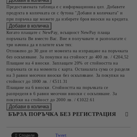
Предоставената таблица е с информационна цел. Добавете
продукта в количката си с бутона "Добави в количката" и
при поръчка ще можете да изберете броя вноски на кредита.
Когато плащате с NewPay, всъщност NewPay плаща
поръчката Ви вместо Вас. Вие я получавате и разполагате с
три начина да я платите към тях:
Отложено до 30 дни от момента на изпращане на поръчката
без оскъпяване. За покупки на стойност до 400 лв. / €204,52
Плащане на 4 вноски. Заплащате 20% от стойността на
поръчката си на момента с карта. Останалата сума се разделя
на 3 равни месечни вноски без оскъпяване. За покупки на
стойност до 1000 лв. / €511.31
Плащане на 6 вноски. Стойността на поръчката се
разпределя в 6 равни месечни вноски с оскъпяване. За
покупки на стойност до 2000 лв. / €1022.61
БЪРЗА ПОРЪЧКА БЕЗ РЕГИСТРАЦИЯ
САМО ПОПЪЛНЕТЕ 4 ПОЛЕТА
Tweet
Сподели