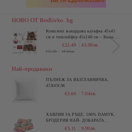
НОВО ОТ Bodlivko. bg
Комплект жакардова калъфка 45x45
см и тишлайфер 45x140 см – Къща с
цветя
€22.49
43.99лв.
€25.00
48.90лв.
Най-продавани
ПЪЛНЕЖ ЗА ВЪЗГЛАВНИЧКА,
45X45СМ.
€3.60
7.04лв.
ХАВЛИЯ ЗА РЪЦЕ, 100% ПАМУК,
БРОДЕРИЯ НАЙ- ДОБАРАТА
МАЙКА/БАБА , РАЗМЕР:
€5.11
9.99лв.