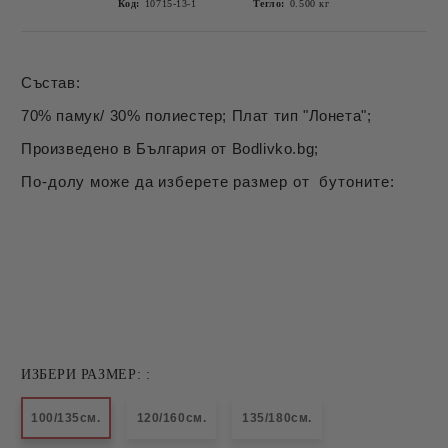
Код:
10715-13-1
Тегло:
0.500
кг
Състав:
70% памук/ 30% полиестер; Плат тип "Лонета";
Произведено в България от Bodlivko.bg;
По-долу може да изберете размер от бутоните:
ИЗБЕРИ РАЗМЕР: :
100/135см.
120/160см.
135/180см.