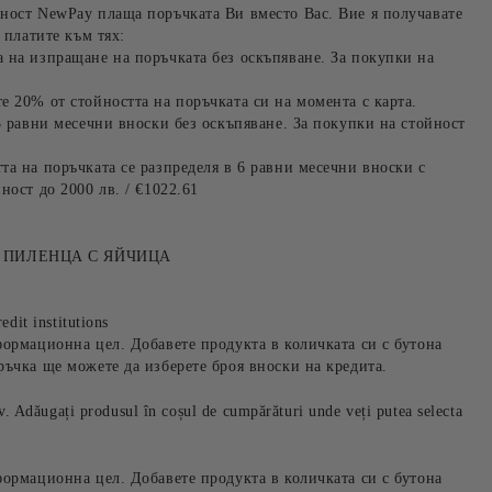
ност NewPay плаща поръчката Ви вместо Вас. Вие я получавате
 платите към тях:
 на изпращане на поръчката без оскъпяване. За покупки на
е 20% от стойността на поръчката си на момента с карта.
3 равни месечни вноски без оскъпяване. За покупки на стойност
та на поръчката се разпределя в 6 равни месечни вноски с
ност до 2000 лв. / €1022.61
 ПИЛЕНЦА С ЯЙЧИЦА
edit institutions
формационна цел. Добавете продукта в количката си с бутона
ръчка ще можете да изберете броя вноски на кредита.
iv. Adăugați produsul în coșul de cumpărături unde veți putea selecta
формационна цел. Добавете продукта в количката си с бутона