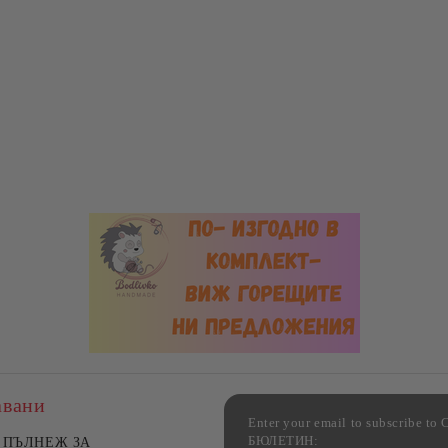
авани
Enter your email to subscribe 
БЮЛЕТИН:
фка за възглавница ,
ПЪЛНЕЖ ЗА
Комплект за алкохолни