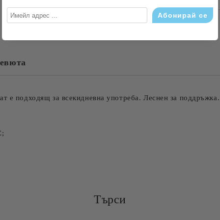
САМО ПОПЪЛНЕТЕ 4 ПОЛЕТА
евюта
Съгласен съм с
Политика
Ние ще се свържем с вас в рамки
ат е подходящ за всекидневна употреба. Леснен за поддръжка.
С;
Търси