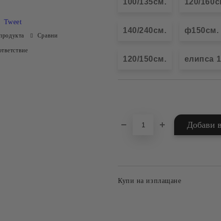
100/135см.
120/160с
Tweet
140/240см.
ф150см.
продукта
Сравни
тветствие
120/150см.
елипса 1
Добави в желани
Купи на изплащане