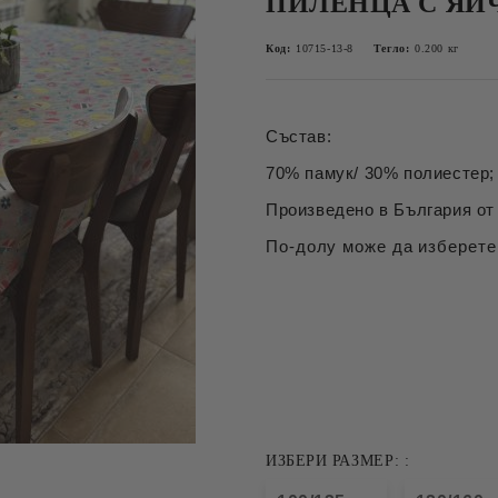
ПИЛЕНЦА С ЯЙ
Код:
10715-13-8
Тегло:
0.200
кг
Състав:
70% памук/ 30% полиестер; 
Произведено в България от 
По-долу може да изберете
ИЗБЕРИ РАЗМЕР: :