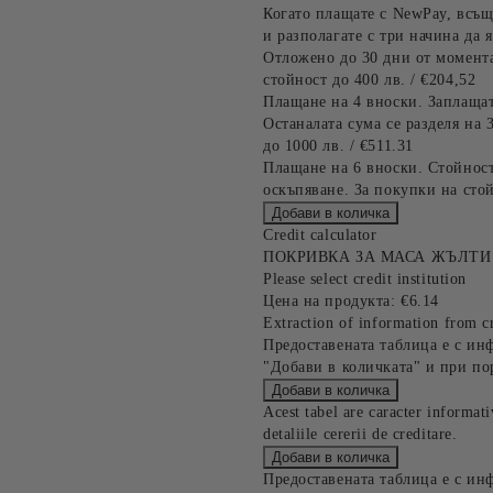
Когато плащате с NewPay, всъщ
и разполагате с три начина да я
Отложено до 30 дни от момента
стойност до 400 лв. / €204,52
Плащане на 4 вноски. Заплащат
Останалата сума се разделя на 
до 1000 лв. / €511.31
Плащане на 6 вноски. Стойност
оскъпяване. За покупки на стой
Credit calculator
ПОКРИВКА ЗА МАСА ЖЪЛТИ
Please select credit institution
Цена на продукта:
€6.14
Extraction of information from cr
Предоставената таблица е с ин
"Добави в количката" и при по
Acest tabel are caracter informat
detaliile cererii de creditare.
Предоставената таблица е с ин