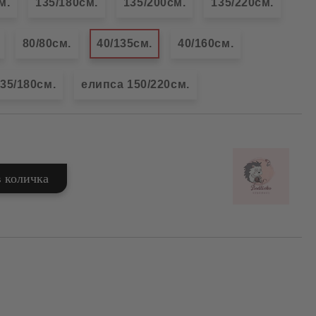
м.
135/180см.
135/200см.
135/220см.
80/80см.
40/135см.
40/160см.
35/180см.
елипса 150/220см.