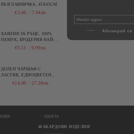
цветна, 100% памук,
ВЪЗГЛАВНИЧКА, 45X45СМ.
напитки, Danny Home, 5
ични цветове по избор
части, Декантер + 4 чаши
€4.00
€3.60
7.82лв.
7.04лв.
€32.00
62.59лв.
ХАВЛИЯ ЗА РЪЦЕ, 100%
ПАМУК, БРОДЕРИЯ НАЙ-
ДОБАРАТА МАЙКА/БАБА ,
€5.11
9.99лв.
РАЗМЕР: 30/50СМ,HAND
MADE
ДОЛЕН ЧАРШАФ С
ЛАСТИК, ЕДНОЦВЕТЕН,
100% ПАМУК, РАЗЛИЧНИ
€14.00
27.38лв.
РАЗМЕРИ
ВЕЩИ
ОДЕЯЛА
ЖАКАРДОВИ ИЗДЕЛИЯ