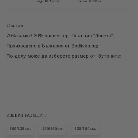
Код:
10715-13-9
Тегло:
0.200
кг
Състав:
70% памук/ 30% полиестер; Плат тип "Лонета";
Произведено в България от Bodlivko.bg;
По-долу може да изберете размер от бутоните:
ИЗБЕРИ РАЗМЕР: :
100/135см.
120/160см.
135/180см.