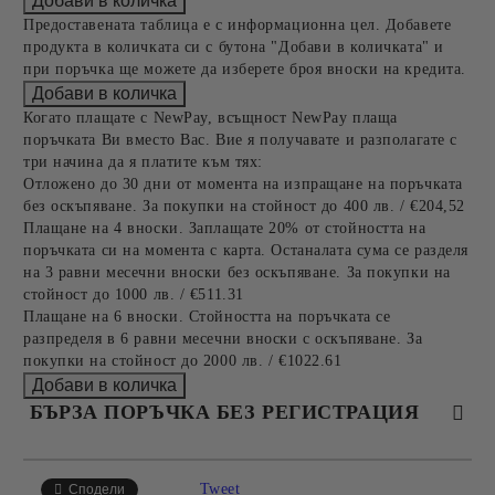
Предоставената таблица е с информационна цел. Добавете
продукта в количката си с бутона "Добави в количката" и
при поръчка ще можете да изберете броя вноски на кредита.
Когато плащате с NewPay, всъщност NewPay плаща
поръчката Ви вместо Вас. Вие я получавате и разполагате с
три начина да я платите към тях:
Отложено до 30 дни от момента на изпращане на поръчката
без оскъпяване. За покупки на стойност до 400 лв. / €204,52
Плащане на 4 вноски. Заплащате 20% от стойността на
поръчката си на момента с карта. Останалата сума се разделя
на 3 равни месечни вноски без оскъпяване. За покупки на
стойност до 1000 лв. / €511.31
Плащане на 6 вноски. Стойността на поръчката се
разпределя в 6 равни месечни вноски с оскъпяване. За
покупки на стойност до 2000 лв. / €1022.61
БЪРЗА ПОРЪЧКА БЕЗ РЕГИСТРАЦИЯ
САМО ПОПЪЛНЕТЕ 4 ПОЛЕТА
Tweet
Сподели