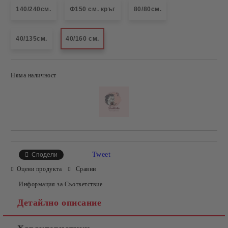
140/240см.
Ф150 см. кръг
80/80см.
40/135см.
40/160 см.
Няма наличност
Добави в желани
Tweet
Сподели
Оцени продукта
Сравни
Информация за Съответствие
Детайлно описание