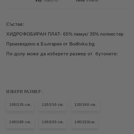
Код:
116921-12
Тегло:
0.000
кг
Състав:
ХИДРОФОБИРАН ПЛАТ- 65% памук/ 35% полиестер
Произведено в България от Bodlivko.bg;
По-долу може да изберете размер от бутоните:
ИЗБЕРИ РАЗМЕР::
100/135 см.
120/150 см.
120/160 см.
140/180 см.
140/200 см.
140/220см.