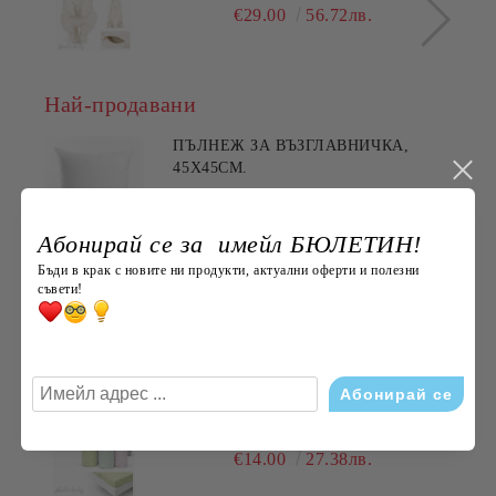
€29.00
56.72лв.
Най-продавани
ПЪЛНЕЖ ЗА ВЪЗГЛАВНИЧКА,
45X45СМ.
€3.60
7.04лв.
Абонирай се за имейл БЮЛЕТИН!
Бъди в крак с новите ни продукти, актуални оферти и полезни
ХАВЛИЯ ЗА РЪЦЕ, 100% ПАМУК,
съвети!
БРОДЕРИЯ НАЙ- ДОБАРАТА
МАЙКА/БАБА , РАЗМЕР:
€5.11
9.99лв.
30/50СМ,HAND MADE
ДОЛЕН ЧАРШАФ С ЛАСТИК,
ЕДНОЦВЕТЕН, 100% ПАМУК,
РАЗЛИЧНИ РАЗМЕРИ
€14.00
27.38лв.