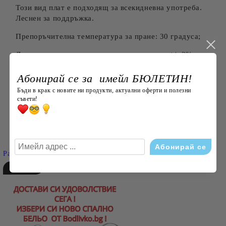
Този вид плат е подходящ за всекидневна употреба.
Леснен за поддръжка.
Препоръчителна температура за пране: 30 градуса;
Допустимо отколонение в размерите в см: +/- 3% по
БДС;
Абонирай се за имейл БЮЛЕТИН!
Бъди в крак с новите ни продукти, актуални оферти и полезни
съвети!
Търси
Разширено търсене