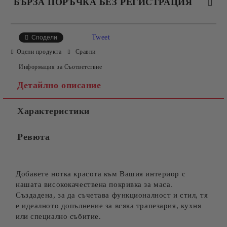
БЪРЗА ПОРЪЧКА БЕЗ РЕГИСТРАЦИЯ
САМО ПОПЪЛНЕТЕ 4 ПОЛЕТА
Tweet
Сподели
Оцени продукта
Сравни
Информация за Съответствие
Детайлно описание
Характеристики
Съгласен съм с
Политиката за лични данни
Ревюта
Ние ще се свържем с вас в рамките на работния ден.
Добавете нотка красота към Вашия интериор с
нашата висококачествена покривка за маса.
Създадена, за да съчетава функционалност и стил, тя
е идеалното допълнение за всяка трапезария, кухня
или специално събитие.