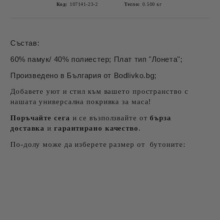
Код:
107141-23-2
Тегло:
0.500
кг
Състав:
60% памук/ 40% полиестер; Плат тип "Лонета";
Произведено в България от Bodlivko.bg;
Добавете уют и стил към вашето пространство с
нашата универсална покривка за маса!
Поръчайте сега
и се възползвайте от
бърза
доставка
и
гарантирано качество
.
По-долу може да изберете размер от бутоните: