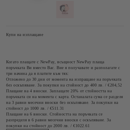
Купи на изплащане
Когато плащате с NewPay, всъщност NewPay плаща
поръчката Ви вместо Вас. Вие я получавате и разполагате с
три начина да я платите към тях:
Отложено до 30 дни от момента на изпращане на поръчката
без оскъпяване. За покупки на стойност до 400 лв. / €204,52
Плащане на 4 вноски. Заплащате 20% от стойността на
поръчката си на момента с карта. Останалата сума се разделя
на 3 равни месечни вноски без оскъпяване. За покупки на
стойност до 1000 лв. / €511.31
Плащане на 6 вноски. Стойността на поръчката се
разпределя в 6 равни месечни вноски с оскъпяване. За
покупки на стойност до 2000 лв. / €1022.61