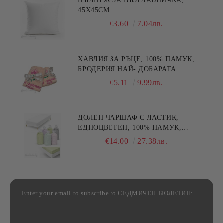
ПЪЛНЕЖ ЗА ВЪЗГЛАВНИЧКА,
45X45СМ.
€3.60
7.04лв.
ХАВЛИЯ ЗА РЪЦЕ, 100% ПАМУК,
БРОДЕРИЯ НАЙ- ДОБАРАТА
МАЙКА/БАБА , РАЗМЕР:
€5.11
9.99лв.
30/50СМ,HAND MADE
ДОЛЕН ЧАРШАФ С ЛАСТИК,
ЕДНОЦВЕТЕН, 100% ПАМУК,
РАЗЛИЧНИ РАЗМЕРИ
€14.00
27.38лв.
Enter your email to subscribe to СЕДМИЧЕН БЮЛЕТИН: