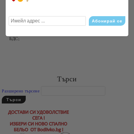
Този вид плат е подходящ за всекидневна употреба.
Леснен за поддръжка.
Препоръчителна температура за пране: 30 градуса;
Допустимо отколонение в размерите в см: +/- 3% по
БДС;
Търси
Разширено търсене