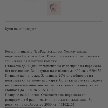
Купи на изплащане
Когато плащате с NewPay, всъщност NewPay плаща
поръчката Ви вместо Вас. Вие я получавате и разполагате с
три начина да я платите към тях:
Отложено до 30 дни от момента на изпращане на поръчката
без оскъпяване. За покупки на стойност до 400 лв. / €204,52
Плащане на 4 вноски. Заплащате 20% от стойността на
поръчката си на момента с карта. Останалата сума се разделя
на 3 равни месечни вноски без оскъпяване. За покупки на
стойност до 1000 лв. / €511.31
Плащане на 6 вноски. Стойността на поръчката се
разпределя в 6 равни месечни вноски с оскъпяване. За
покупки на стойност до 2000 лв. / €1022.61