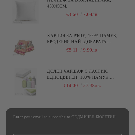
ПЪЛНЕЖ ЗА ВЪЗГЛАВНИЧКА,
45X45СМ.
€3.60
7.04лв.
ХАВЛИЯ ЗА РЪЦЕ, 100% ПАМУК,
БРОДЕРИЯ НАЙ- ДОБАРАТА
МАЙКА/БАБА , РАЗМЕР:
€5.11
9.99лв.
30/50СМ,HAND MADE
ДОЛЕН ЧАРШАФ С ЛАСТИК,
ЕДНОЦВЕТЕН, 100% ПАМУК,
РАЗЛИЧНИ РАЗМЕРИ
€14.00
27.38лв.
Enter your email to subscribe to СЕДМИЧЕН БЮЛЕТИН: