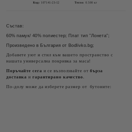
Код:
107141-23-12
Тегло:
0.500
кг
Състав:
60% памук/ 40% полиестер; Плат тип "Лонета";
Произведено в България от Bodlivko.bg;
Добавете уют и стил към вашето пространство с
нашата универсална покривка за маса!
Поръчайте сега
и се възползвайте от
бърза
доставка
и
гарантирано качество
.
По-долу може да изберете размер от бутоните: