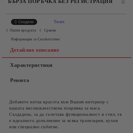
БЪРЗА ПОРЪЧКА БЕЗ РЕГИСТРАЦИЯ
САМО ПОПЪЛНЕТЕ 4 ПОЛЕТА
Tweet
Сподели
Оцени продукта
Сравни
Информация за Съответствие
Детайлно описание
Характеристики
Съгласен съм с
Политиката за лични данни
Ревюта
Ние ще се свържем с вас в рамките на работния ден.
Добавете нотка красота към Вашия интериор с
нашата висококачествена покривка за маса.
Създадена, за да съчетава функционалност и стил, тя
е идеалното допълнение за всяка трапезария, кухня
или специално събитие.