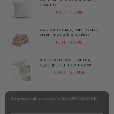
ПЪЛНЕЖ ЗА ВЪЗГЛАВНИЧКА,
45X45СМ.
€3.60
7.04лв.
ХАВЛИЯ ЗА РЪЦЕ, 100% ПАМУК,
БРОДЕРИЯ НАЙ- ДОБАРАТА
МАЙКА/БАБА , РАЗМЕР:
€5.11
9.99лв.
30/50СМ,HAND MADE
ДОЛЕН ЧАРШАФ С ЛАСТИК,
ЕДНОЦВЕТЕН, 100% ПАМУК,
РАЗЛИЧНИ РАЗМЕРИ
€14.00
27.38лв.
Enter your email to subscribe to СЕДМИЧЕН БЮЛЕТИН: