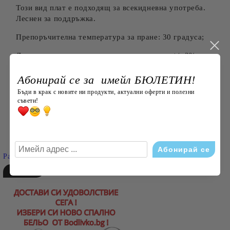
Този вид плат е подходящ за всекидневна употреба.
Леснен за поддръжка.
Препоръчителна температура за пране: 30 градуса;
Допустимо отколонение в размерите в см: +/- 3% по
БДС;
Абонирай се за имейл БЮЛЕТИН!
Бъди в крак с новите ни продукти, актуални оферти и полезни
съвети!
Търси
Разширено търсене