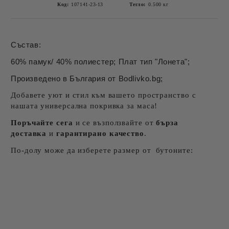
Код:
107141-23-13
Тегло:
0.500
кг
Състав:
60% памук/ 40% полиестер; Плат тип "Лонета";
Произведено в България от Bodlivko.bg;
Добавете уют и стил към вашето пространство с
нашата универсална покривка за маса!
Поръчайте сега
и се възползвайте от
бърза
доставка
и
гарантирано качество
.
По-долу може да изберете размер от бутоните: