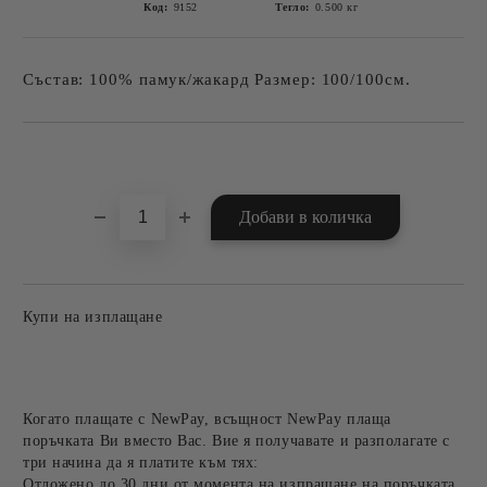
Код:
9152
Тегло:
0.500
кг
Състав: 100% памук/жакард Размер: 100/100см.
Добави в желани
Купи на изплащане
Когато плащате с NewPay, всъщност NewPay плаща
поръчката Ви вместо Вас. Вие я получавате и разполагате с
три начина да я платите към тях:
Отложено до 30 дни от момента на изпращане на поръчката