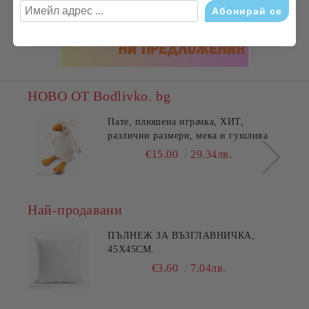
НОВО ОТ Bodlivko. bg
Пате, плюшена играчка, ХИТ,
различни размери, мека и гушлива
€15.00
29.34лв.
Най-продавани
ПЪЛНЕЖ ЗА ВЪЗГЛАВНИЧКА,
45X45СМ.
€3.60
7.04лв.