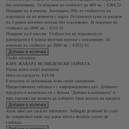
без оскъпяване. За покупки на стойност до 400 лв. / €204,52
Плащане на 4 вноски. Заплащате 20% от стойността на
поръчката си на момента с карта. Останалата сума се разделя
на 3 равни месечни вноски без оскъпяване. За покупки на
стойност до 1000 лв. / €511.31
Плащане на 6 вноски. Стойността на поръчката се
разпределя в 6 равни месечни вноски с оскъпяване. За
покупки на стойност до 2000 лв. / €1022.61
Credit calculator
КАРЕ ЖАКАРД ВЕЛИКДЕНСКИ ЗАЙЧЕТА
Please select credit institution
Цена на продукта:
€19.94
Extraction of information from credit institutions
Предоставената таблица е с информационна цел. Добавете
продукта в количката си с бутона "Добави в количката" и
при поръчка ще можете да изберете броя вноски на кредита.
Acest tabel are caracter informativ. Adăugați produsul în coșul
de cumpărături unde veți putea selecta detaliile cererii de
creditare.