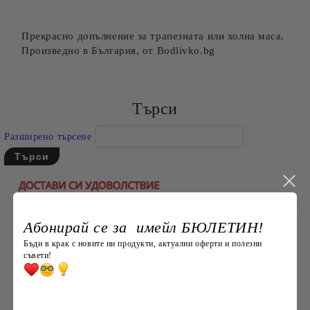
Прекрасно допълнение за трапезната или холна маса.
Произведно в България, от Bodlivko.bg
Търси
Разширено търсене
Абонирай се за имейл БЮЛЕТИН!
Бъди в крак с новите ни продукти, актуални оферти и полезни
съвети!