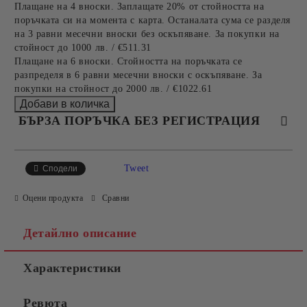
Плащане на 4 вноски. Заплащате 20% от стойността на
поръчката си на момента с карта. Останалата сума се разделя
на 3 равни месечни вноски без оскъпяване. За покупки на
стойност до 1000 лв. / €511.31
Плащане на 6 вноски. Стойността на поръчката се
разпределя в 6 равни месечни вноски с оскъпяване. За
покупки на стойност до 2000 лв. / €1022.61
БЪРЗА ПОРЪЧКА БЕЗ РЕГИСТРАЦИЯ
САМО ПОПЪЛНЕТЕ 4 ПОЛЕТА
Tweet
Сподели
Оцени продукта
Сравни
Детайлно описание
Характеристики
Съгласен съм с
Политиката за лични данни
Ревюта
Ние ще се свържем с вас в рамките на работния ден.