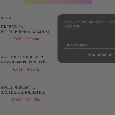
авани
Enter your email to subscribe 
БЮЛЕТИН:
фка за възглавница ,
ПЪЛНЕЖ ЗА
Комплект за алкохолни
цветна, 100% памук,
ВЪЗГЛАВНИЧКА, 45X45СМ.
напитки, Danny Home, 5
ични цветове по избор
части, Декантер + 4 чаши
€4.00
€3.60
7.82лв.
7.04лв.
€32.00
62.59лв.
ХАВЛИЯ ЗА РЪЦЕ, 100%
ПАМУК, БРОДЕРИЯ НАЙ-
ДОБАРАТА МАЙКА/БАБА ,
€5.11
9.99лв.
РАЗМЕР: 30/50СМ,HAND
MADE
ДОЛЕН ЧАРШАФ С
ЛАСТИК, ЕДНОЦВЕТЕН,
100% ПАМУК, РАЗЛИЧНИ
€14.00
27.38лв.
РАЗМЕРИ