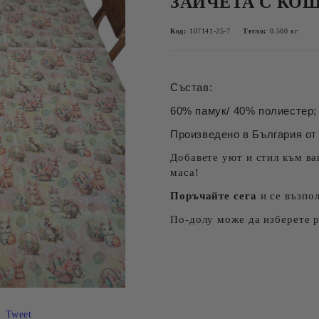
ЗАЙЧЕТА С КО
Код:
107141-25-7
Тегло:
0.500
кг
Състав:
60% памук/ 40% полиестер; 
Произведено в България от 
Добавете уют и стил към ва
маса!
Поръчайте сега
и се възпо
По-долу може да изберете 
Tweet