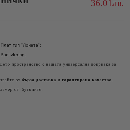
ШНИЧКИ
36.01лв.
Плат тип "Лонета";
Bodlivko.bg;
шето пространство с нашата универсална покривка за
лзвайте от
бърза доставка
и
гарантирано качество
.
размер от бутоните: