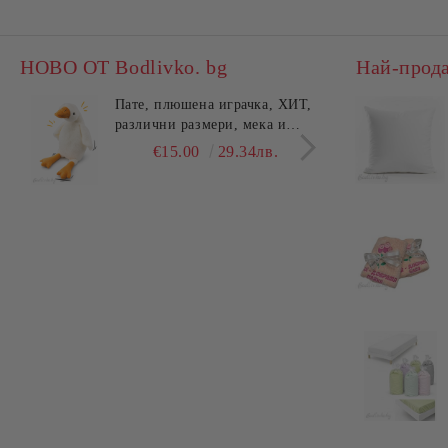
НОВО ОТ Bodlivko. bg
Най-прод
Пате, плюшена играчка, ХИТ,
Калъ
различни размери, мека и
едно
гушлива
разл
€15.00
29.34лв.