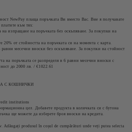
ност NewPay плаща поръчката Ви вместо Вас. Вие я получавате
 платите към тях:
 на изпращане на поръчката без оскъпяване. За покупки на
е 20% от стойността на поръчката си на момента с карта.
3 равни месечни вноски без оскъпяване. За покупки на стойност
та на поръчката се разпределя в 6 равни месечни вноски с
ност до 2000 лв. / €1022.61
ТА С КОШНИЧКИ
edit institutions
формационна цел. Добавете продукта в количката си с бутона
ръчка ще можете да изберете броя вноски на кредита.
iv. Adăugați produsul în coșul de cumpărături unde veți putea selecta