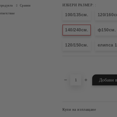
ИЗБЕРИ РАЗМЕР: :
продукта
Сравни
тветствие
100/135см.
120/160с
140/240см.
ф150см.
120/150см.
елипса 1
Добави в желани
Купи на изплащане