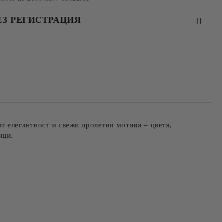
ЕЗ РЕГИСТРАЦИЯ
та за лични данни
те на работния ден.
т елегантност и свежи пролетни мотиви – цветя,
ници.