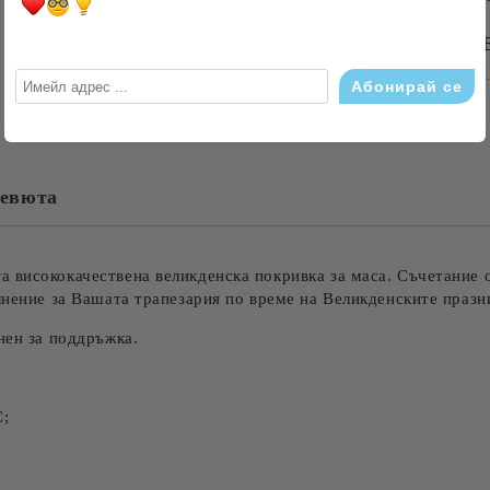
БЪРЗА ПОРЪЧКА Б
САМО ПОПЪЛНЕТЕ 4 ПОЛЕТА
евюта
Съгласен съм с
Политика
Ние ще се свържем с вас в рамки
 висококачествена великденска покривка за маса. Съчетание о
ълнение за Вашата трапезария по време на Великденските праз
нен за поддръжка.
С;