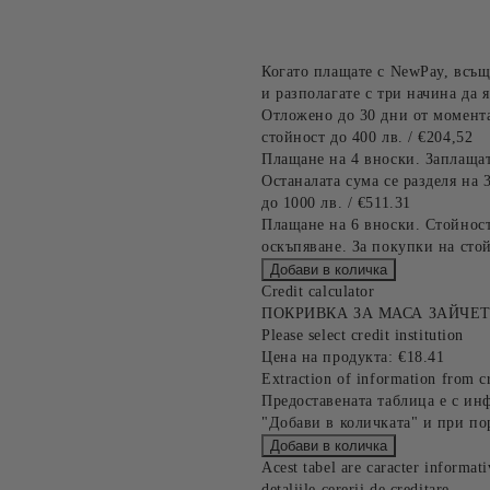
Когато плащате с NewPay, всъщ
и разполагате с три начина да я
Отложено до 30 дни от момента
стойност до 400 лв. / €204,52
Плащане на 4 вноски. Заплащат
Останалата сума се разделя на 
до 1000 лв. / €511.31
Плащане на 6 вноски. Стойност
оскъпяване. За покупки на стой
Credit calculator
ПОКРИВКА ЗА МАСА ЗАЙЧЕ
Please select credit institution
Цена на продукта:
€18.41
Extraction of information from cr
Предоставената таблица е с ин
"Добави в количката" и при по
Acest tabel are caracter informat
detaliile cererii de creditare.