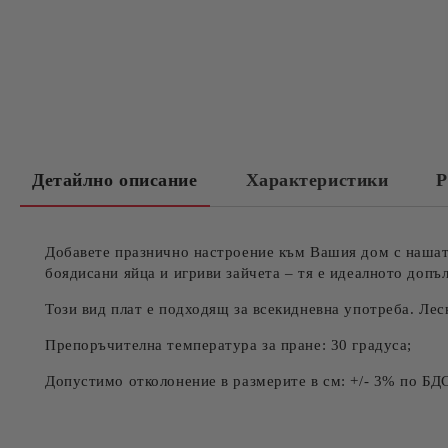
Детайлно описание
Характеристики
Р
Добавете празнично настроение към Вашия дом с нашата
боядисани яйца и игриви зайчета – тя е идеалното доп
Този вид плат е подходящ за всекидневна употреба. Лес
Препоръчителна температура за пране: 30 градуса;
Допустимо отколонение в размерите в см: +/- 3% по БД