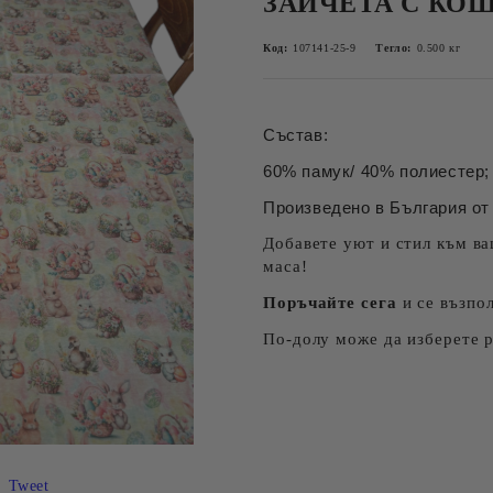
ЗАЙЧЕТА С КО
Код:
107141-25-9
Тегло:
0.500
кг
Състав:
60% памук/ 40% полиестер; 
Произведено в България от 
Добавете уют и стил към ва
маса!
Поръчайте сега
и се възпо
По-долу може да изберете 
Tweet