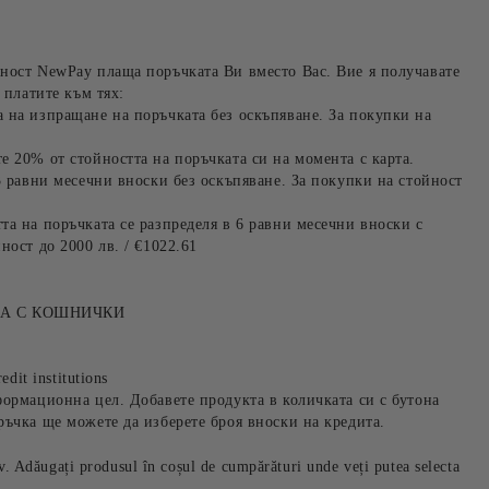
ност NewPay плаща поръчката Ви вместо Вас. Вие я получавате
 платите към тях:
 на изпращане на поръчката без оскъпяване. За покупки на
е 20% от стойността на поръчката си на момента с карта.
3 равни месечни вноски без оскъпяване. За покупки на стойност
та на поръчката се разпределя в 6 равни месечни вноски с
ност до 2000 лв. / €1022.61
ТА С КОШНИЧКИ
edit institutions
формационна цел. Добавете продукта в количката си с бутона
ръчка ще можете да изберете броя вноски на кредита.
iv. Adăugați produsul în coșul de cumpărături unde veți putea selecta