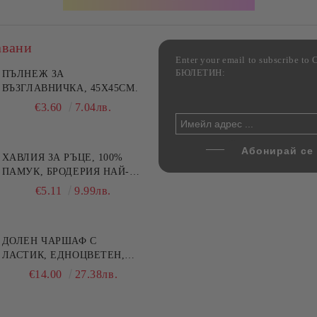
авани
Enter your email to subscribe 
БЮЛЕТИН:
лект 2 стъклени тави за
ПЪЛНЕЖ ЗА
Комплект 3 стъклени кутии
не от йенско стъкло,
ВЪЗГЛАВНИЧКА, 45X45СМ.
храна с херметични капаци
y Home, 1.6 л и 3 л
Danny Home, 400/630/1000
€17.80
€3.60
34.81лв.
7.04лв.
€19.90
38.92лв.
ХАВЛИЯ ЗА РЪЦЕ, 100%
ПАМУК, БРОДЕРИЯ НАЙ-
ДОБАРАТА МАЙКА/БАБА ,
€5.11
9.99лв.
РАЗМЕР: 30/50СМ,HAND
MADE
ДОЛЕН ЧАРШАФ С
ЛАСТИК, ЕДНОЦВЕТЕН,
100% ПАМУК, РАЗЛИЧНИ
€14.00
27.38лв.
РАЗМЕРИ