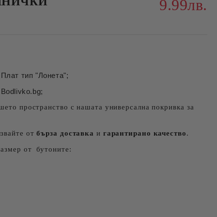
ШНИЧКИ
9.99лв.
Плат тип "Лонета";
Bodlivko.bg;
шето пространство с нашата универсална покривка за
лзвайте от
бърза доставка
и
гарантирано качество
.
размер от бутоните: