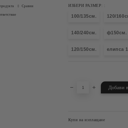
ИЗБЕРИ РАЗМЕР: :
продукта
Сравни
тветствие
100/135см.
120/160с
140/240см.
ф150см.
120/150см.
елипса 1
Добави в желани
Купи на изплащане