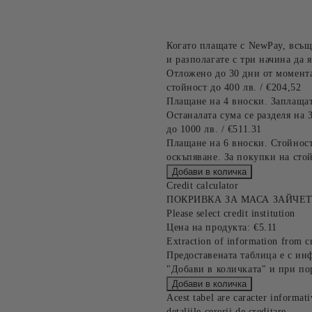
Когато плащате с NewPay, всъщ
и разполагате с три начина да я
Отложено до 30 дни от момента
стойност до 400 лв. / €204,52
Плащане на 4 вноски. Заплащат
Останалата сума се разделя на 
до 1000 лв. / €511.31
Плащане на 6 вноски. Стойност
оскъпяване. За покупки на стой
Credit calculator
ПОКРИВКА ЗА МАСА ЗАЙЧЕ
Please select credit institution
Цена на продукта:
€5.11
Extraction of information from cr
Предоставената таблица е с ин
"Добави в количката" и при по
Acest tabel are caracter informat
detaliile cererii de creditare.