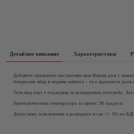
Детайлно описание
Характеристики
Р
Добавете празнично настроение към Вашия дом с нашата
боядисани яйца и игриви зайчета – тя е идеалното доп
Този вид плат е подходящ за всекидневна употреба. Лес
Препоръчителна температура за пране: 30 градуса;
Допустимо отколонение в размерите в см: +/- 3% по БД