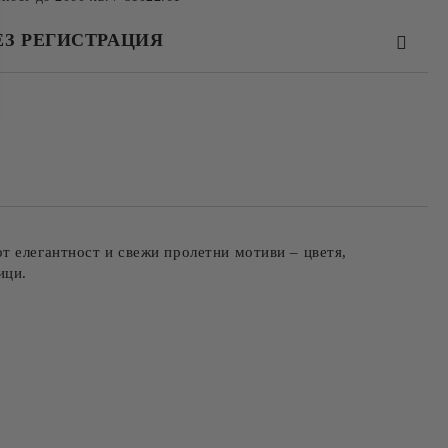
ЕЗ РЕГИСТРАЦИЯ
та за лични данни
те на работния ден.
т елегантност и свежи пролетни мотиви – цветя,
ници.