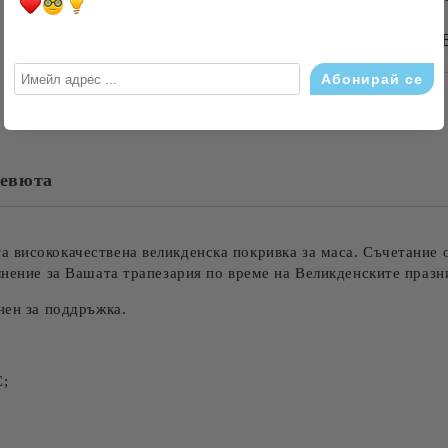
БЪРЗА ПОРЪЧКА Б
САМО ПОПЪЛНЕТЕ 4 ПОЛЕТА
евюта
Съгласен съм с
Политика
Ние ще се свържем с вас в рамки
 висококачествена великденска покривка за маса. Съчетание о
ълнение за Вашата трапезария по време на Великденските праз
нен за поддръжка.
С;