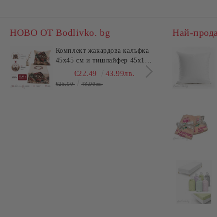
НОВО ОТ Bodlivko. bg
Най-прод
Комплект жакардова калъфка
Комп
45x45 см и тишлайфер 45x140
пече
см – Къща с цветя
Dann
€22.49
43.99лв.
€25.00
48.90лв.