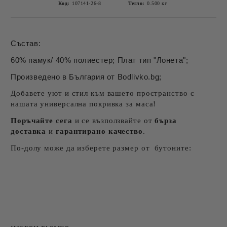
Код:
107141-26-8
Тегло:
0.500
кг
Състав:
60% памук/ 40% полиестер; Плат тип "Лонета";
Произведено в България от Bodlivko.bg;
Добавете уют и стил към вашето пространство с
нашата универсална покривка за маса!
Поръчайте сега
и се възползвайте от
бърза
доставка
и
гарантирано качество
.
По-долу може да изберете размер от бутоните: