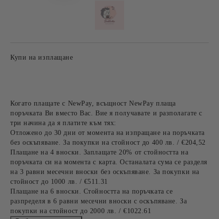
Купи на изплащане
Когато плащате с NewPay, всъщност NewPay плаща
поръчката Ви вместо Вас. Вие я получавате и разполагате с
три начина да я платите към тях:
Отложено до 30 дни от момента на изпращане на поръчката
без оскъпяване. За покупки на стойност до 400 лв. / €204,52
Плащане на 4 вноски. Заплащате 20% от стойността на
поръчката си на момента с карта. Останалата сума се разделя
на 3 равни месечни вноски без оскъпяване. За покупки на
стойност до 1000 лв. / €511.31
Плащане на 6 вноски. Стойността на поръчката се
разпределя в 6 равни месечни вноски с оскъпяване. За
покупки на стойност до 2000 лв. / €1022.61