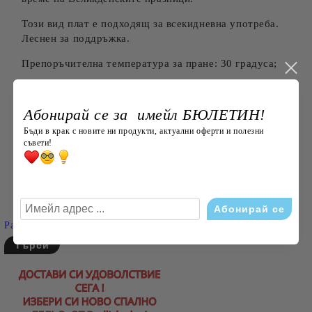
Този вид плат е подходящ за всекидневна употреба.
Леснен за поддръжка.
Препоръчителна температура за пране: 30 градуса;
Допустимо отколонение в размерите в см: +/- 3% по
БДС;
Абонирай се за имейл БЮЛЕТИН!
Бъди в крак с новите ни продукти, актуални оферти и полезни
съвети!
Търси
Разширено търсене