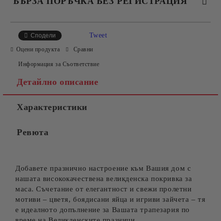
БЪРЗА ПОРЪЧКА БЕЗ РЕГИСТРАЦИЯ
САМО ПОПЪЛНЕТЕ 4 ПОЛЕТА
Tweet
Сподели
Оцени продукта
Сравни
Информация за Съответствие
Детайлно описание
Характеристики
Съгласен съм с
Политиката за лични данни
Ревюта
Ние ще се свържем с вас в рамките на работния ден.
Добавете празнично настроение към Вашия дом с
нашата висококачествена великденска покривка за
маса. Съчетание от елегантност и свежи пролетни
мотиви – цветя, боядисани яйца и игриви зайчета – тя
е идеалното допълнение за Вашата трапезария по
време на Великденските празници.