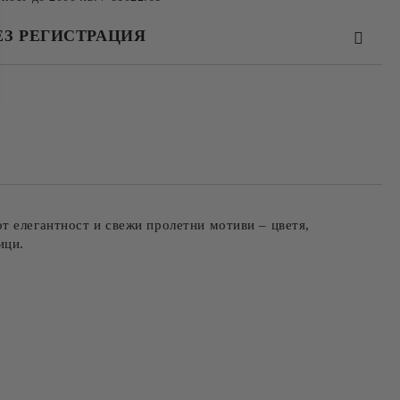
ЕЗ РЕГИСТРАЦИЯ
та за лични данни
те на работния ден.
т елегантност и свежи пролетни мотиви – цветя,
ници.