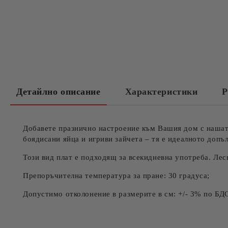
Детайлно описание
Характеристики
Р
Добавете празнично настроение към Вашия дом с нашата
боядисани яйца и игриви зайчета – тя е идеалното доп
Този вид плат е подходящ за всекидневна употреба. Лес
Препоръчителна температура за пране: 30 градуса;
Допустимо отколонение в размерите в см: +/- 3% по БД