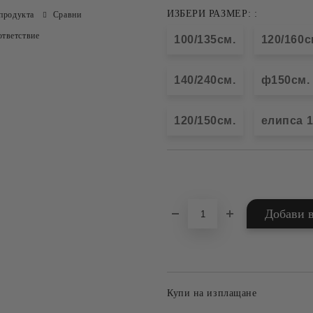
ИЗБЕРИ РАЗМЕР: :
продукта
Сравни
тветствие
100/135см.
120/160с
140/240см.
ф150см.
120/150см.
елипса 1
Добави в желани
Купи на изплащане