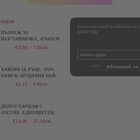
авани
Enter your email to subscribe 
БЮЛЕТИН:
фка за възглавница ,
ПЪЛНЕЖ ЗА
Комплект за алкохолни
цветна, 100% памук,
ВЪЗГЛАВНИЧКА, 45X45СМ.
напитки, Danny Home, 5
ични цветове по избор
части, Декантер + 4 чаши
€4.00
€3.60
7.82лв.
7.04лв.
€32.00
62.59лв.
ХАВЛИЯ ЗА РЪЦЕ, 100%
ПАМУК, БРОДЕРИЯ НАЙ-
ДОБАРАТА МАЙКА/БАБА ,
€5.11
9.99лв.
РАЗМЕР: 30/50СМ,HAND
MADE
ДОЛЕН ЧАРШАФ С
ЛАСТИК, ЕДНОЦВЕТЕН,
100% ПАМУК, РАЗЛИЧНИ
€14.00
27.38лв.
РАЗМЕРИ