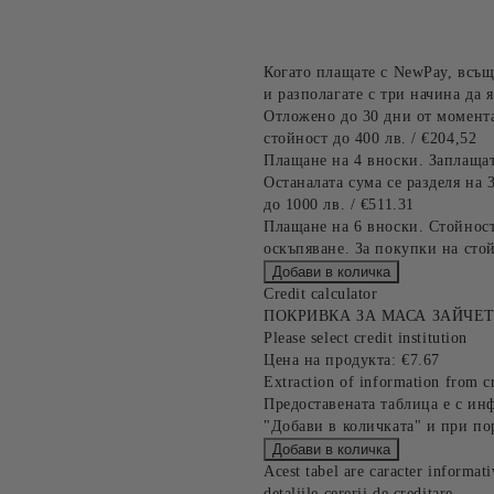
Когато плащате с NewPay, всъщ
и разполагате с три начина да я
Отложено до 30 дни от момента
стойност до 400 лв. / €204,52
Плащане на 4 вноски. Заплащат
Останалата сума се разделя на 
до 1000 лв. / €511.31
Плащане на 6 вноски. Стойност
оскъпяване. За покупки на стой
Credit calculator
ПОКРИВКА ЗА МАСА ЗАЙЧЕ
Please select credit institution
Цена на продукта:
€7.67
Extraction of information from cr
Предоставената таблица е с ин
"Добави в количката" и при по
Acest tabel are caracter informat
detaliile cererii de creditare.