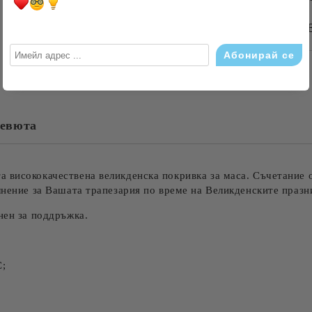
БЪРЗА ПОРЪЧКА Б
САМО ПОПЪЛНЕТЕ 4 ПОЛЕТА
евюта
Съгласен съм с
Политика
Ние ще се свържем с вас в рамки
 висококачествена великденска покривка за маса. Съчетание о
ълнение за Вашата трапезария по време на Великденските праз
нен за поддръжка.
С;