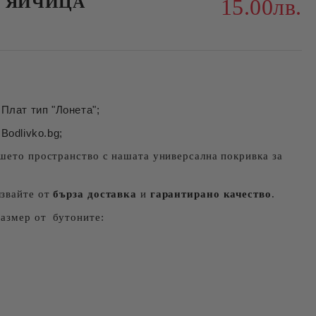
У ЯЙЧИЦА
15.00лв.
Плат тип "Лонета";
Bodlivko.bg;
шето пространство с нашата универсална покривка за
лзвайте от
бърза доставка
и
гарантирано качество
.
размер от бутоните: