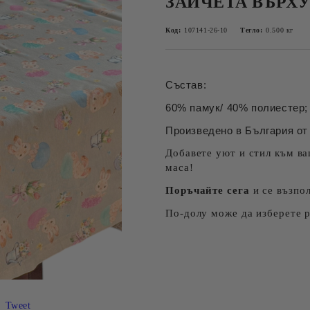
ЗАЙЧЕТА ВЪРХ
Код:
107141-26-10
Тегло:
0.500
кг
Състав:
60% памук/ 40% полиестер; 
Произведено в България от 
Добавете уют и стил към ва
маса!
Поръчайте сега
и се възпо
По-долу може да изберете 
Tweet