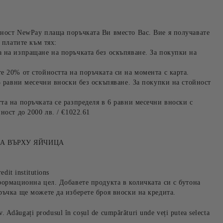
ност NewPay плаща поръчката Ви вместо Вас. Вие я получавате
 платите към тях:
 на изпращане на поръчката без оскъпяване. За покупки на
е 20% от стойността на поръчката си на момента с карта.
3 равни месечни вноски без оскъпяване. За покупки на стойност
та на поръчката се разпределя в 6 равни месечни вноски с
ност до 2000 лв. / €1022.61
ТА ВЪРХУ ЯЙЧИЦА
edit institutions
формационна цел. Добавете продукта в количката си с бутона
ръчка ще можете да изберете броя вноски на кредита.
iv. Adăugați produsul în coșul de cumpărături unde veți putea selecta