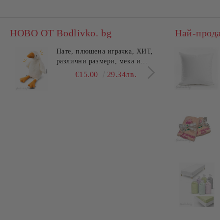
НОВО ОТ Bodlivko. bg
Най-прод
Пате, плюшена играчка, ХИТ,
Калъ
различни размери, мека и
едно
гушлива
разл
€15.00
29.34лв.