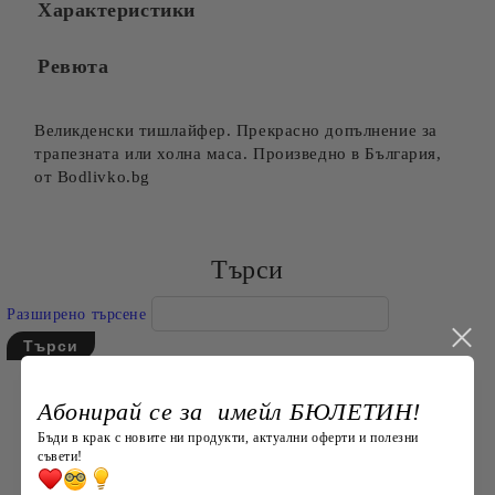
Характеристики
Съгласен съм с
Политиката за лични данни
Ревюта
Ние ще се свържем с вас в рамките на работния ден.
Великденски тишлайфер. Прекрасно допълнение за
трапезната или холна маса. Произведно в България,
от Bodlivko.bg
Търси
Разширено търсене
Абонирай се за имейл БЮЛЕТИН!
Бъди в крак с новите ни продукти, актуални оферти и полезни
съвети!