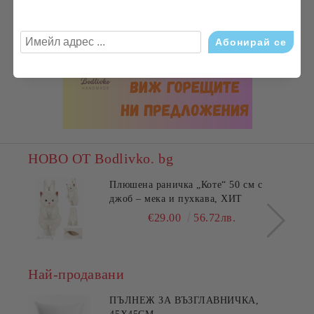
НОВО ОТ Bodlivko. bg
Плюшена раничка „Коте“ 50 см с
джоб – мека и пухкава, ХИТ
€29.00
56.72лв.
Най-продавани
ПЪЛНЕЖ ЗА ВЪЗГЛАВНИЧКА,