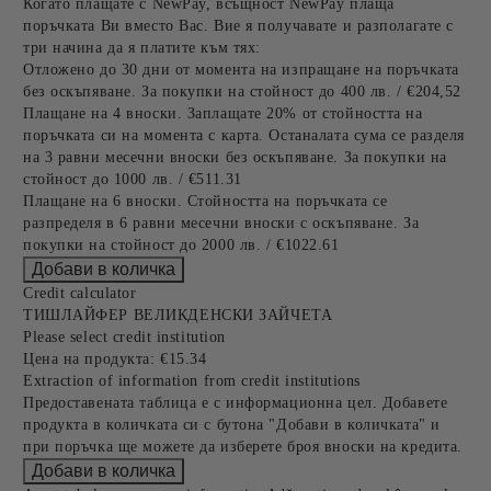
Когато плащате с NewPay, всъщност NewPay плаща
поръчката Ви вместо Вас. Вие я получавате и разполагате с
три начина да я платите към тях:
Отложено до 30 дни от момента на изпращане на поръчката
без оскъпяване. За покупки на стойност до 400 лв. / €204,52
Плащане на 4 вноски. Заплащате 20% от стойността на
поръчката си на момента с карта. Останалата сума се разделя
на 3 равни месечни вноски без оскъпяване. За покупки на
стойност до 1000 лв. / €511.31
Плащане на 6 вноски. Стойността на поръчката се
разпределя в 6 равни месечни вноски с оскъпяване. За
покупки на стойност до 2000 лв. / €1022.61
Credit calculator
ТИШЛАЙФЕР ВЕЛИКДЕНСКИ ЗАЙЧЕТА
Please select credit institution
Цена на продукта:
€15.34
Extraction of information from credit institutions
Предоставената таблица е с информационна цел. Добавете
продукта в количката си с бутона "Добави в количката" и
при поръчка ще можете да изберете броя вноски на кредита.