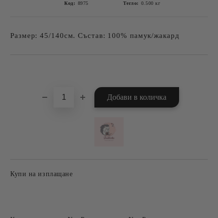
Код:
8975
Тегло:
0.500
кг
Размер: 45/140см. Състав: 100% памук/жакард
Добави в желани
Купи на изплащане