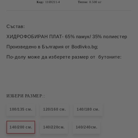
Код:
1169211-4
Тегло:
0.500
кг
Състав:
ХИДРОФОБИРАН ПЛАТ- 65% памук/ 35% полиестер
Произведено в България от Bodlivko.bg;
По-долу може да изберете размер от бутоните:
ИЗБЕРИ РАЗМЕР::
100/135 см.
120/160 см.
140/180 см.
140/200 см.
140/220см.
140/240см.