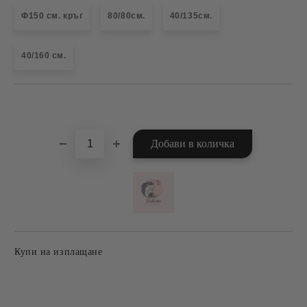
Ф150 см. кръг
80/80см.
40/135см.
40/160 см.
Добави в желани
Купи на изплащане