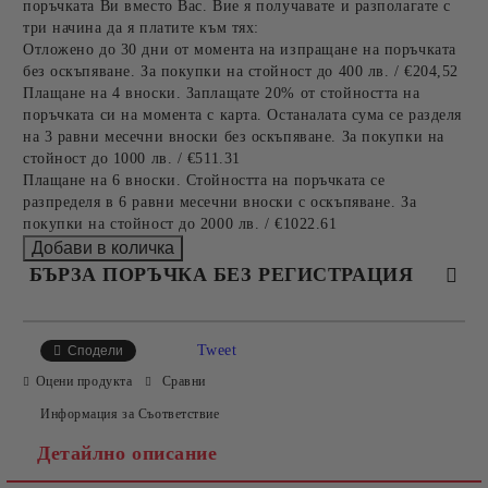
поръчката Ви вместо Вас. Вие я получавате и разполагате с
три начина да я платите към тях:
Отложено до 30 дни от момента на изпращане на поръчката
без оскъпяване. За покупки на стойност до 400 лв. / €204,52
Плащане на 4 вноски. Заплащате 20% от стойността на
поръчката си на момента с карта. Останалата сума се разделя
на 3 равни месечни вноски без оскъпяване. За покупки на
стойност до 1000 лв. / €511.31
Плащане на 6 вноски. Стойността на поръчката се
разпределя в 6 равни месечни вноски с оскъпяване. За
покупки на стойност до 2000 лв. / €1022.61
БЪРЗА ПОРЪЧКА БЕЗ РЕГИСТРАЦИЯ
САМО ПОПЪЛНЕТЕ 4 ПОЛЕТА
Tweet
Сподели
Оцени продукта
Сравни
Информация за Съответствие
Детайлно описание