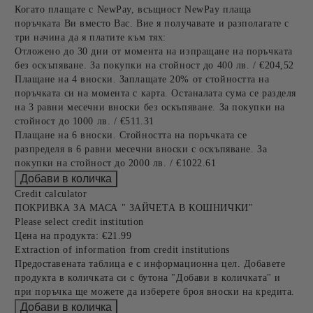
Когато плащате с NewPay, всъщност NewPay плаща
поръчката Ви вместо Вас. Вие я получавате и разполагате с
три начина да я платите към тях:
Отложено до 30 дни от момента на изпращане на поръчката
без оскъпяване. За покупки на стойност до 400 лв. / €204,52
Плащане на 4 вноски. Заплащате 20% от стойността на
поръчката си на момента с карта. Останалата сума се разделя
на 3 равни месечни вноски без оскъпяване. За покупки на
стойност до 1000 лв. / €511.31
Плащане на 6 вноски. Стойността на поръчката се
разпределя в 6 равни месечни вноски с оскъпяване. За
покупки на стойност до 2000 лв. / €1022.61
Credit calculator
ПОКРИВКА ЗА МАСА " ЗАЙЧЕТА В КОШНИЧКИ"
Please select credit institution
Цена на продукта:
€21.99
Extraction of information from credit institutions
Предоставената таблица е с информационна цел. Добавете
продукта в количката си с бутона "Добави в количката" и
при поръчка ще можете да изберете броя вноски на кредита.