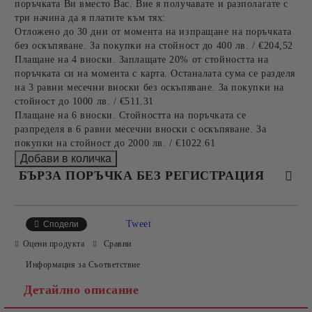
поръчката Ви вместо Вас. Вие я получавате и разполагате с
три начина да я платите към тях:
Отложено до 30 дни от момента на изпращане на поръчката
без оскъпяване. За покупки на стойност до 400 лв. / €204,52
Плащане на 4 вноски. Заплащате 20% от стойността на
поръчката си на момента с карта. Останалата сума се разделя
на 3 равни месечни вноски без оскъпяване. За покупки на
стойност до 1000 лв. / €511.31
Плащане на 6 вноски. Стойността на поръчката се
разпределя в 6 равни месечни вноски с оскъпяване. За
покупки на стойност до 2000 лв. / €1022.61
БЪРЗА ПОРЪЧКА БЕЗ РЕГИСТРАЦИЯ
САМО ПОПЪЛНЕТЕ 4 ПОЛЕТА
Tweet
Сподели
Оцени продукта
Сравни
Информация за Съответствие
Детайлно описание