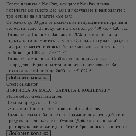
Когато плащате с NewPay, всъщност NewPay плаща
поръчката Ви вместо Вас. Вие я получавате и разполагате с
три начина да я платите към тях:
Отложено до 30 дни от момента на изпращане на поръчката
без оскъпяване. За покупки на стойност до 400 лв. / €204,52
Плащане на 4 вноски. Заплащате 20% от стойността на
поръчката си на момента с карта. Останалата сума се разделя
на 3 равни месечни вноски без оскъпяване. За покупки на
стойност до 1000 лв. / €511.31
Плащане на 6 вноски. Стойността на поръчката се
разпределя в 6 равни месечни вноски с оскъпяване. За
покупки на стойност до 2000 лв. / €1022.61
Credit calculator
ПОКРИВКА ЗА МАСА " ЗАЙЧЕТА В КОШНИЧКИ"
Please select credit institution
Цена на продукта:
€11.76
Extraction of information from credit institutions
Предоставената таблица е с информационна цел. Добавете
продукта в количката си с бутона "Добави в количката" и
при поръчка ще можете да изберете броя вноски на кредита.