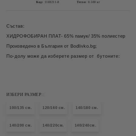
Код:
1169211-8
Тегло:
0.500
кг
Състав:
ХИДРОФОБИРАН ПЛАТ- 65% памук/ 35% полиестер
Произведено в България от Bodlivko.bg;
По-долу може да изберете размер от бутоните:
ИЗБЕРИ РАЗМЕР::
100/135 см.
120/160 см.
140/180 см.
140/200 см.
140/220см.
140/240см.