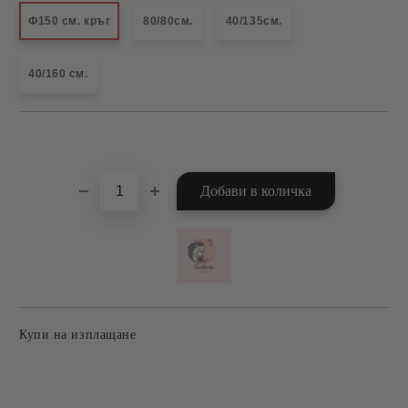
Ф150 см. кръг
80/80см.
40/135см.
40/160 см.
Добави в желани
Купи на изплащане