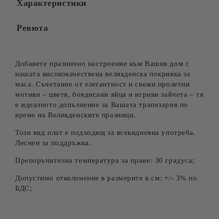
Характеристики
Ревюта
Добавете празнично настроение към Вашия дом с
нашата висококачествена великденска покривка за
маса. Съчетание от елегантност и свежи пролетни
мотиви – цветя, боядисани яйца и игриви зайчета – тя
е идеалното допълнение за Вашата трапезария по
време на Великденските празници.
Този вид плат е подходящ за всекидневна употреба.
Леснен за поддръжка.
Препоръчителна температура за пране: 30 градуса;
Допустимо отколонение в размерите в см: +/- 3% по
БДС;