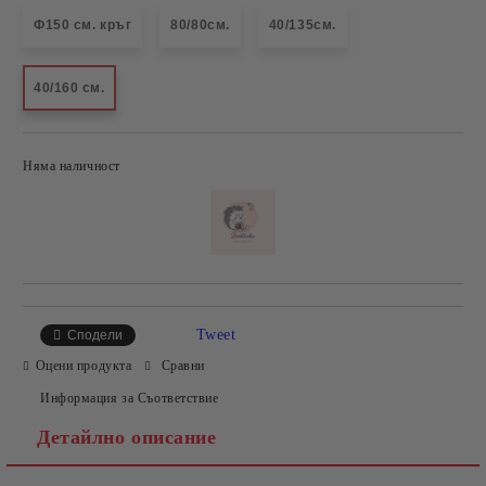
Ф150 см. кръг
80/80см.
40/135см.
40/160 см.
Няма наличност
Добави в желани
Tweet
Сподели
Оцени продукта
Сравни
Информация за Съответствие
Детайлно описание