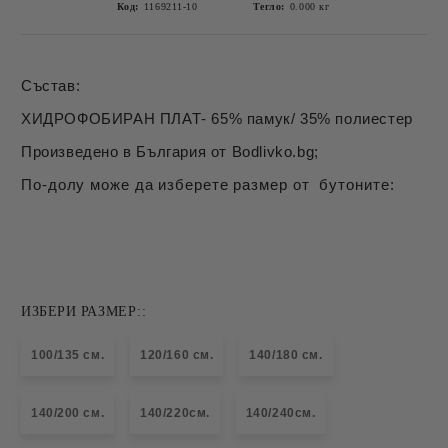
Код:
1169211-10
Тегло:
0.000
кг
Състав:
ХИДРОФОБИРАН ПЛАТ- 65% памук/ 35% полиестер
Произведено в България от Bodlivko.bg;
По-долу може да изберете размер от бутоните:
ИЗБЕРИ РАЗМЕР::
100/135 см.
120/160 см.
140/180 см.
140/200 см.
140/220см.
140/240см.