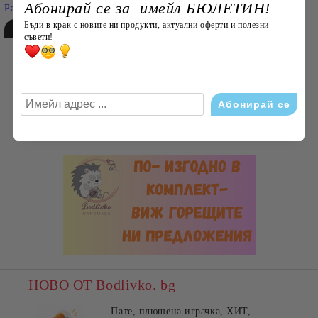
Абонирай се за имейл БЮЛЕТИН!
Разширено търсене
Бъди в крак с новите ни продукти, актуални оферти и полезни
съвети!
НОВО ОТ Bodlivko. bg
Пате, плюшена играчка, ХИТ,