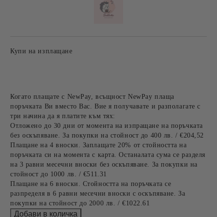
Купи на изплащане
Когато плащате с NewPay, всъщност NewPay плаща
поръчката Ви вместо Вас. Вие я получавате и разполагате с
три начина да я платите към тях:
Отложено до 30 дни от момента на изпращане на поръчката
без оскъпяване. За покупки на стойност до 400 лв. / €204,52
Плащане на 4 вноски. Заплащате 20% от стойността на
поръчката си на момента с карта. Останалата сума се разделя
на 3 равни месечни вноски без оскъпяване. За покупки на
стойност до 1000 лв. / €511.31
Плащане на 6 вноски. Стойността на поръчката се
разпределя в 6 равни месечни вноски с оскъпяване. За
покупки на стойност до 2000 лв. / €1022.61