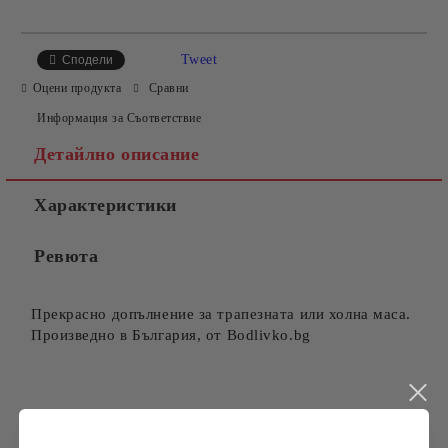
САМО ПОПЪЛНЕТЕ 4 ПОЛЕТА
Tweet
Сподели
Оцени продукта
Сравни
Информация за Съответствие
Детайлно описание
Характеристики
Съгласен съм с
Политиката за лични данни
Ревюта
Ние ще се свържем с вас в рамките на работния ден.
Прекрасно допълнение за трапезната или холна маса.
Произведно в България, от Bodlivko.bg
Търси