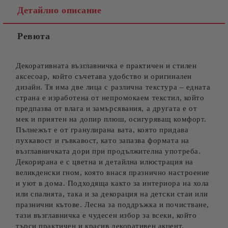
Детайлно описание
Ревюта
Съгласен съм с
Политиката за лични данни
Ние ще се свържем с вас в рамките на работния ден.
Декоративната възглавничка е практичен и стилен
аксесоар, който съчетава удобство и оригинален
дизайн. Тя има две лица с различна текстура – едната
страна е изработена от непромокаем текстил, който
предпазва от влага и замърсявания, а другата е от
мек и приятен на допир плюш, осигуряващ комфорт.
Пълнежът е от гранулирана вата, която придава
пухкавост и гъвкавост, като запазва формата на
възглавничката дори при продължителна употреба.
Декорирана е с цветна и детайлна илюстрация на
великденски гном, която внася празнично настроение
и уют в дома. Подходяща както за интериора на хола
или спалнята, така и за декорация на детски стаи или
празнични кътове. Лесна за поддръжка и почистване,
тази възглавничка е чудесен избор за всеки, който
търси практичен и красив декоративен акцент.