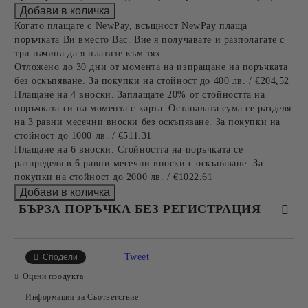
Когато плащате с NewPay, всъщност NewPay плаща
поръчката Ви вместо Вас. Вие я получавате и разполагате с
три начина да я платите към тях:
Отложено до 30 дни от момента на изпращане на поръчката
без оскъпяване. За покупки на стойност до 400 лв. / €204,52
Плащане на 4 вноски. Заплащате 20% от стойността на
поръчката си на момента с карта. Останалата сума се разделя
на 3 равни месечни вноски без оскъпяване. За покупки на
стойност до 1000 лв. / €511.31
Плащане на 6 вноски. Стойността на поръчката се
разпределя в 6 равни месечни вноски с оскъпяване. За
покупки на стойност до 2000 лв. / €1022.61
БЪРЗА ПОРЪЧКА БЕЗ РЕГИСТРАЦИЯ
САМО ПОПЪЛНЕТЕ 4 ПОЛЕТА
Tweet
Сподели
Оцени продукта
Информация за Съответствие