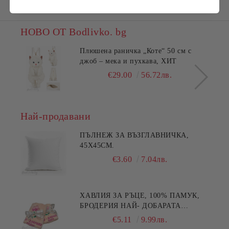
НОВО ОТ Bodlivko. bg
Плюшена раничка „Коте“ 50 см с
джоб – мека и пухкава, ХИТ
€29.00
56.72лв.
Най-продавани
ПЪЛНЕЖ ЗА ВЪЗГЛАВНИЧКА,
45X45СМ.
€3.60
7.04лв.
ХАВЛИЯ ЗА РЪЦЕ, 100% ПАМУК,
БРОДЕРИЯ НАЙ- ДОБАРАТА
МАЙКА/БАБА , РАЗМЕР:
€5.11
9.99лв.
30/50СМ,HAND MADE