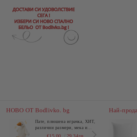
НОВО ОТ Bodlivko. bg
Най-прод
Пате, плюшена играчка, ХИТ,
Калъ
различни размери, мека и
едно
гушлива
разл
€15.00
29.34лв.