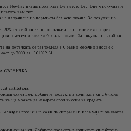
ност NewPay плаща поръчката Ви вместо Вас. Вие я получавате
 платите към тях:
 на изпращане на поръчката без оскъпяване. За покупки на
е 20% от стойността на поръчката си на момента с карта.
3 равни месечни вноски без оскъпяване. За покупки на стойност
та на поръчката се разпределя в 6 равни месечни вноски с
ност до 2000 лв. / €1022.61
А СЪРНИЧКА
edit institutions
формационна цел. Добавете продукта в количката си с бутона
ръчка ще можете да изберете броя вноски на кредита.
iv. Adăugați produsul în coșul de cumpărături unde veți putea selecta
формационна цел. Добавете продукта в количката си с бутона