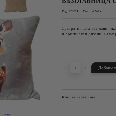
ВЪЗГЛАВНИЦА 
Код:
К39024
Тегло:
0.500
кг
Декоративната възглавничка
и оригинален дизайн. Разме
Добави в желани
Купи на изплащане
Tweet