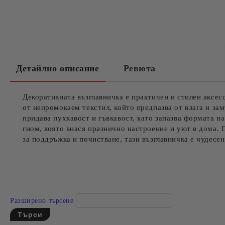
Детайлно описание
Ревюта
Декоративната възглавничка е практичен и стилен аксесо
от непромокаем текстил, който предпазва от влага и за
придава пухкавост и гъвкавост, като запазва формата н
гном, която внася празнично настроение и уют в дома. П
за поддръжка и почистване, тази възглавничка е чудесен
Разширено търсене