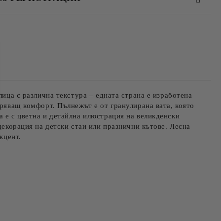
та за лични данни
те на работния ден.
лица с различна текстура – едната страна е изработена
уряващ комфорт. Пълнежът е от гранулирана вата, която
а е с цветна и детайлна илюстрация на великденски
декорация на детски стаи или празнични кътове. Лесна
кцент.