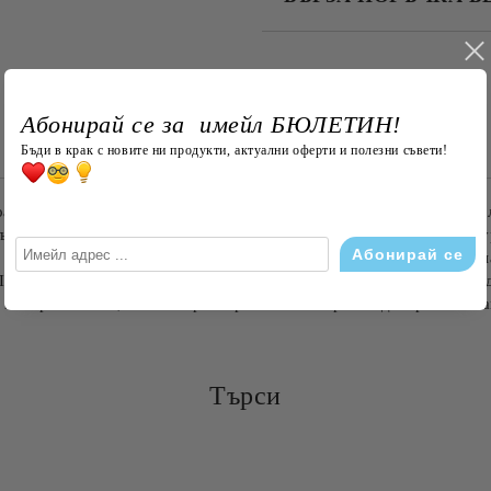
САМО ПОПЪЛНЕТЕ 4 ПОЛЕТА
Абонирай се за имейл БЮЛЕТИН!
Бъди в крак с новите ни продукти, актуални оферти и полезни съвети!
Съгласен съм с
Политика
Ние ще се свържем с вас в рамки
ар, който съчетава удобство и оригинален дизайн. Тя има две 
мърсявания, а другата е от мек и приятен на допир плюш, осиг
а възглавничката дори при продължителна употреба. Декориран
одходяща както за интериора на хола или спалнята, така и за 
 избор за всеки, който търси практичен и красив декоративен а
Търси