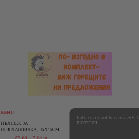
авани
Enter your email to subscribe 
БЮЛЕТИН:
фка за възглавница ,
ПЪЛНЕЖ ЗА
Комплект за алкохолни
цветна, 100% памук,
ВЪЗГЛАВНИЧКА, 45X45СМ.
напитки, Danny Home, 5
ични цветове по избор
части, Декантер + 4 чаши
€4.00
€3.60
7.82лв.
7.04лв.
€32.00
62.59лв.