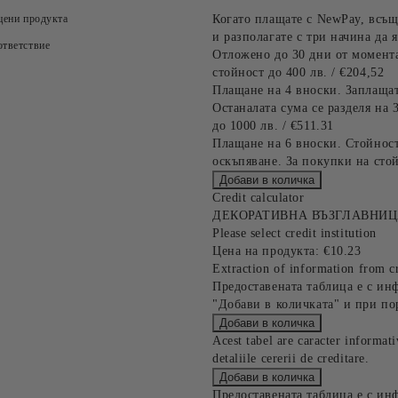
цени продукта
Когато плащате с NewPay, всъщ
и разполагате с три начина да я
тветствие
Отложено до 30 дни от момента
стойност до 400 лв. / €204,52
Плащане на 4 вноски. Заплащат
Останалата сума се разделя на 
до 1000 лв. / €511.31
Плащане на 6 вноски. Стойност
оскъпяване. За покупки на стой
Credit calculator
ДЕКОРАТИВНА ВЪЗГЛАВНИЦ
Please select credit institution
Цена на продукта:
€10.23
Extraction of information from cr
Предоставената таблица е с ин
"Добави в количката" и при по
Acest tabel are caracter informat
detaliile cererii de creditare.
Предоставената таблица е с ин