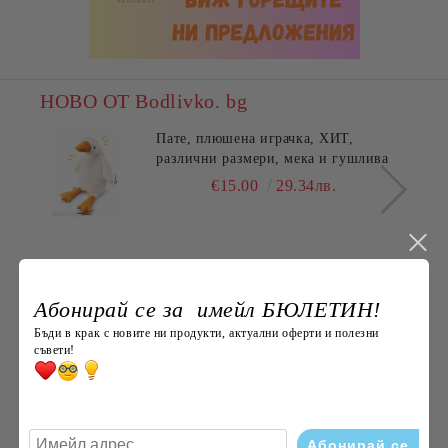
НОВО ОТ Bodlivko. bg
Пате, плюшена играчка, ХИТ,
различни размери, мека и гушлива
€15.00
29.34лв.
Най-продавани
ПЪЛНЕЖ ЗА ВЪЗГЛАВНИЧКА,
Абонирай се за имейл БЮЛЕТИН!
45X45СМ.
Бъди в крак с новите ни продукти, актуални оферти и полезни
€3.60
7.04лв.
съвети!
ХАВЛИЯ ЗА РЪЦЕ, 100% ПАМУК,
БРОДЕРИЯ НАЙ- ДОБАРАТА