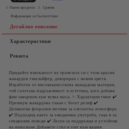
Оцени продукта
Сравни
Информация за Съответствие
Детайлно описание
Характеристики
Ревюта
Придайте изисканост на трапезата си с този красив
жакардов тишлайфер, декориран с нежни цветя.
Изработен от висококачествена жакардова материя,
той съчетава издръжливост и естетика, като добавя
фин завършек към всяка маса. ✨ Характеристики: ✔️
Премиум жакардова тъкан с богат релеф ✔️
Деликатни флорални мотиви за елегантна атмосфера
✔️ Подходящ както за ежедневна употреба, така и за
специални поводи ✔️ Лесен за поддръжка и устойчив
на износване Добавете стил и уют към вашия