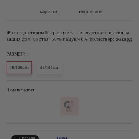
Код:
К5431
Тегло:
0.500
кг
Жакардов тишлайфер с цветя – елегантност и стил за
вашия дом Състав: 60% памук/40% полиствер; жакард
РАЗМЕР: :
40/100см.
45/140см.
Няма наличност
Добави в желани
Tweet
Сподели