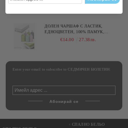
МАЙКА/БАБА , РАЗМЕР:
€5.11
9.99лв.
30/50СМ,HAND MADE
ДОЛЕН ЧАРШАФ С ЛАСТИК,
ЕДНОЦВЕТЕН, 100% ПАМУК,
РАЗЛИЧНИ РАЗМЕРИ
€14.00
27.38лв.
Enter your email to subscribe to СЕДМИЧЕН БЮЛЕТИН:
СПАЛНО БЕЛЬО