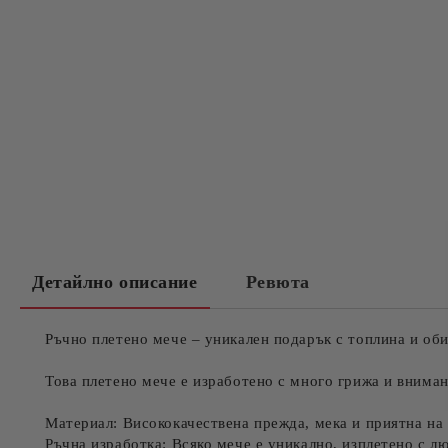
Детайлно описание
Ревюта
Ръчно плетено мече – уникален подарък с топлина и об
Това плетено мече е изработено с много грижа и вниман
Материал: Висококачествена прежда, мека и приятна на 
Ръчна изработка: Всяко мече е уникално, изплетено с л