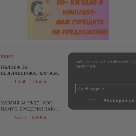
авани
Enter your email to subscribe 
БЮЛЕТИН:
фка за възглавница ,
ПЪЛНЕЖ ЗА
Комплект за алкохолни
цветна, 100% памук,
ВЪЗГЛАВНИЧКА, 45X45СМ.
напитки, Danny Home, 5
ични цветове по избор
части, Декантер + 4 чаши
€4.00
€3.60
7.82лв.
7.04лв.
€32.00
62.59лв.
ХАВЛИЯ ЗА РЪЦЕ, 100%
ПАМУК, БРОДЕРИЯ НАЙ-
ДОБАРАТА МАЙКА/БАБА ,
€5.11
9.99лв.
РАЗМЕР: 30/50СМ,HAND
MADE