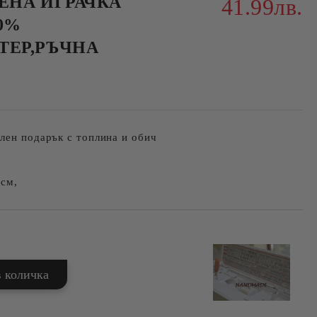
ЕНА ИГРАЧКА
41.99лв.
00%
ЕР,РЪЧНА
лен подарък с топлина и обич
7см,