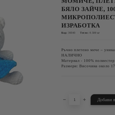
МОМИЧЕ, ПЛЕТ
БЯЛО ЗАЙЧЕ, 1
МИКРОПОЛИЕСТ
ИЗРАБОТКА
Код:
30343
Тегло:
0.500
кг
Ръчно плетено мече – уника
НАЛИЧНО
Материал - 100% полиестер
Размери: Височина около 1
Добави в желани