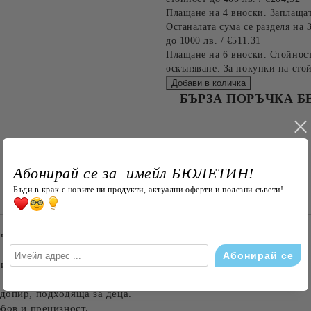
Плащане на 4 вноски. Заплащат
Останалата сума се разделя на 
до 1000 лв. / €511.31
Плащане на 6 вноски. Стойност
оскъпяване. За покупки на стой
БЪРЗА ПОРЪЧКА Б
САМО ПОПЪЛНЕТЕ 4 ПОЛЕТА
Абонирай се за имейл БЮЛЕТИН!
Бъди в крак с новите ни продукти, актуални оферти и полезни съвети!
Съгласен съм с
Политика
Ние ще се свържем с вас в рамки
ич
ие към детайла, за да донесе радост и уют на малки и големи.
допир, подходяща за деца.
юбов и прецизност.