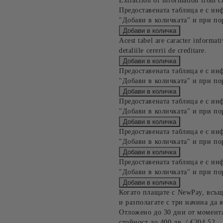
Extraction of information from cr
Предоставената таблица е с ин
"Добави в количката" и при по
Acest tabel are caracter informat
detaliile cererii de creditare.
Предоставената таблица е с ин
"Добави в количката" и при по
Предоставената таблица е с ин
"Добави в количката" и при по
Предоставената таблица е с ин
"Добави в количката" и при по
Предоставената таблица е с ин
"Добави в количката" и при по
Когато плащате с NewPay, всъщ
и разполагате с три начина да я
Отложено до 30 дни от момента
стойност до 400 лв. / €204,52