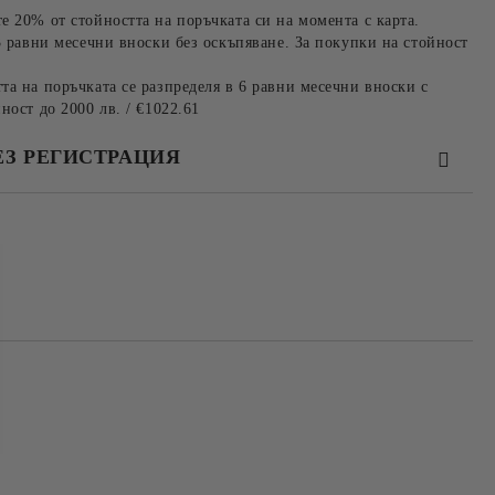
е 20% от стойността на поръчката си на момента с карта.
3 равни месечни вноски без оскъпяване. За покупки на стойност
та на поръчката се разпределя в 6 равни месечни вноски с
ност до 2000 лв. / €1022.61
ЕЗ РЕГИСТРАЦИЯ
та за лични данни
те на работния ден.