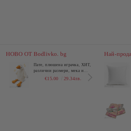
НОВО ОТ Bodlivko. bg
Най-прод
Пате, плюшена играчка, ХИТ,
Калъ
различни размери, мека и
едно
гушлива
разл
€15.00
29.34лв.