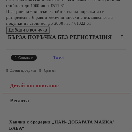
стойност до 1000 лв. / €511.31
Плащане на 6 вноски. Стойността на поръчката се
разпределя в 6 равни месечни вноски с оскъпяване. За
покупки на стойност до 2000 лв. / €1022.61
БЪРЗА ПОРЪЧКА БЕЗ РЕГИСТРАЦИЯ
САМО ПОПЪЛНЕТЕ 4 ПОЛЕТА
Tweet
Сподели
Оцени продукта
Сравни
Детайлно описание
Ревюта
Съгласен съм с
Политиката за лични данни
Ние ще се свържем с вас в рамките на работния ден.
Хавлия с бродерия „НАЙ- ДОБАРАТА МАЙКА/
БАБА“