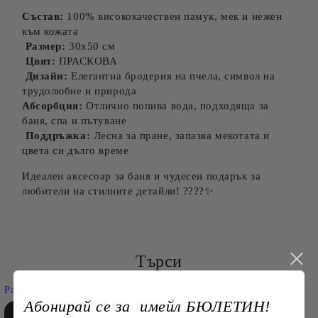
Състав:
100% висококачествен памук, мек и нежен
към кожата
Размер:
30x50 см
Цвят:
ПРАСКОВА
Дизайн:
Елегантна бродерия на пчела, символ на
трудолюбие и природа
Абсорбция:
Отлично попива вода, подходяща за
баня, спа и пътуване
Поддръжка:
Лесна за пране, запазва мекотата и
цвета си дълго време
Идеален аксесоар за баня и чудесен подарък за
любители на стилните детайли! ????✨
Търси
Разширено търсене
Абонирай се за имейл БЮЛЕТИН!