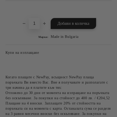
Добави в желани
Made in Bulgaria
Марка:
Купи на изплащане
Когато плащате с NewPay, всъщност NewPay плаща
поръчката Ви вместо Вас. Вие я получавате и разполагате с
три начина да я платите към тях:
Отложено до 30 дни от момента на изпращане на поръчката
без оскъпяване. За покупки на стойност до 400 лв. / €204,52
Плащане на 4 вноски. Заплащате 20% от стойността на
поръчката си на момента с карта. Останалата сума се разделя
на 3 равни месечни вноски без оскъпяване. За покупки на