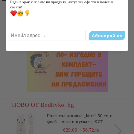
Бъди в крак с новите ни продукти, актуални оферти и полезни
съвети!
НОВО ОТ Bodlivko. bg
Плюшена раничка „Коте“ 50 см с
джоб – мека и пухкава, ХИТ
€29.00
56.72лв.