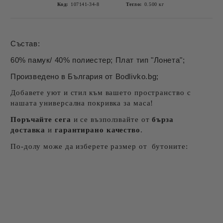
Код:
107141-34-8
Тегло:
0.500
кг
Състав:
60% памук/ 40% полиестер; Плат тип "Лонета";
Произведено в България от Bodlivko.bg;
Добавете уют и стил към вашето пространство с
нашата универсална покривка за маса!
Поръчайте сега
и се възползвайте от
бърза
доставка
и
гарантирано качество
.
По-долу може да изберете размер от бутоните: