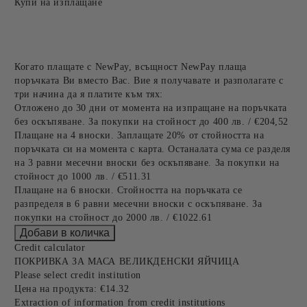
Купи на изплащане
Когато плащате с NewPay, всъщност NewPay плаща
поръчката Ви вместо Вас. Вие я получавате и разполагате с
три начина да я платите към тях:
Отложено до 30 дни от момента на изпращане на поръчката
без оскъпяване. За покупки на стойност до 400 лв. / €204,52
Плащане на 4 вноски. Заплащате 20% от стойността на
поръчката си на момента с карта. Останалата сума се разделя
на 3 равни месечни вноски без оскъпяване. За покупки на
стойност до 1000 лв. / €511.31
Плащане на 6 вноски. Стойността на поръчката се
разпределя в 6 равни месечни вноски с оскъпяване. За
покупки на стойност до 2000 лв. / €1022.61
Credit calculator
ПОКРИВКА ЗА МАСА ВЕЛИКДЕНСКИ ЯЙЧИЦА
Please select credit institution
Цена на продукта:
€14.32
Extraction of information from credit institutions