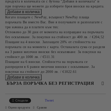
продукта в количката си с бутона "Добави в количката" и
при поръчка ще можете да изберете броя вноски на кредита.
Когато плащате с NewPay, всъщност NewPay плаща
поръчката Ви вместо Вас. Вие я получавате и разполагате с
три начина да я платите към тях:
Отложено до 30 дни от момента на изпращане на поръчката
без оскъпяване. За покупки на стойност до 400 лв. / €204,52
Плащане на 4 вноски. Заплащате 20% от стойността на
поръчката си на момента с карта. Останалата сума се разделя
на 3 равни месечни вноски без оскъпяване. За покупки на
стойност до 1000 лв. / €511.31
Плащане на 6 вноски. Стойността на поръчката се
разпределя в 6 равни месечни вноски с оскъпяване. За
покупки на стойност до 2000 лв. / €1022.61
БЪРЗА ПОРЪЧКА БЕЗ РЕГИСТРАЦИЯ
САМО ПОПЪЛНЕТЕ 4 ПОЛЕТА
Tweet
Сподели
Оцени продукта
Сравни