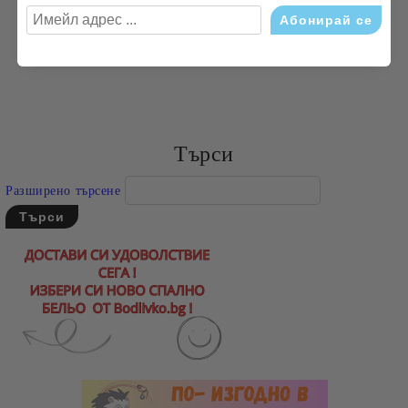
Допустимо отколонение в размерите в см: +/- 3% по
БДС;
Търси
Разширено търсене