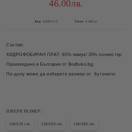
46.00лв.
Код:
11603-11-5
Тегло:
0.500
кг
Състав:
ХИДРОФОБИРАН ПЛАТ- 65% памук/ 35% полиестер
Произведено в България от Bodlivko.bg;
По-долу може да изберете размер от бутоните:
ИЗБЕРИ РАЗМЕР::
100/135 см.
120/160 см.
140/180 см.