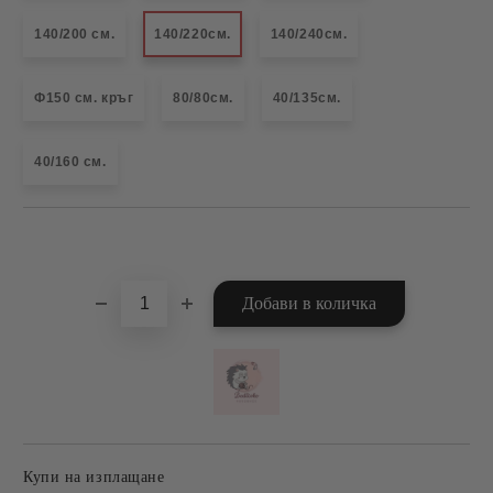
140/200 см.
140/220см.
140/240см.
Ф150 см. кръг
80/80см.
40/135см.
40/160 см.
Добави в желани
Купи на изплащане