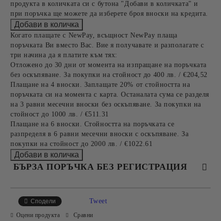
продукта в количката си с бутона "Добави в количката" и
при поръчка ще можете да изберете броя вноски на кредита.
Когато плащате с NewPay, всъщност NewPay плаща
поръчката Ви вместо Вас. Вие я получавате и разполагате с
три начина да я платите към тях:
Отложено до 30 дни от момента на изпращане на поръчката
без оскъпяване. За покупки на стойност до 400 лв. / €204,52
Плащане на 4 вноски. Заплащате 20% от стойността на
поръчката си на момента с карта. Останалата сума се разделя
на 3 равни месечни вноски без оскъпяване. За покупки на
стойност до 1000 лв. / €511.31
Плащане на 6 вноски. Стойността на поръчката се
разпределя в 6 равни месечни вноски с оскъпяване. За
покупки на стойност до 2000 лв. / €1022.61
БЪРЗА ПОРЪЧКА БЕЗ РЕГИСТРАЦИЯ
САМО ПОПЪЛНЕТЕ 4 ПОЛЕТА
Tweet
Сподели
Оцени продукта
Сравни