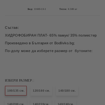
Код:
11603-13-1
Тегло:
0.500
кг
Състав:
ХИДРОФОБИРАН ПЛАТ- 65% памук/ 35% полиестер
Произведено в България от Bodlivko.bg;
По-долу може да изберете размер от бутоните:
ИЗБЕРИ РАЗМЕР::
100/135 см.
120/160 см.
140/180 см.
140/200 см.
140/220см.
140/240см.