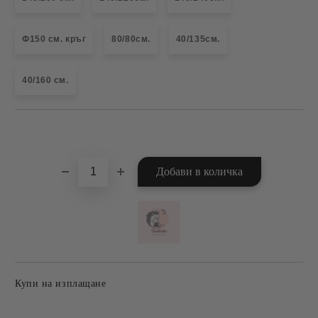
Ф150 см. кръг
80/80см.
40/135см.
40/160 см.
Добави в желани
Купи на изплащане