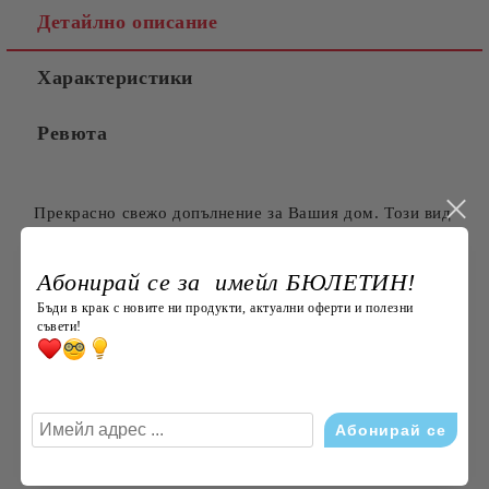
Детайлно описание
Характеристики
Съгласен съм с
Политиката за лични данни
Ревюта
Ние ще се свържем с вас в рамките на работния ден.
Прекрасно свежо допълнение за Вашия дом. Този вид
плат е подходящ за всекидневна употреба. Леснен за
поддръжка.
Абонирай се за имейл БЮЛЕТИН!
Препоръчителна температура за пране: 30 градуса;
Бъди в крак с новите ни продукти, актуални оферти и полезни
съвети!
Допустимо отколонение в размерите в см: +/- 3% по
БДС;