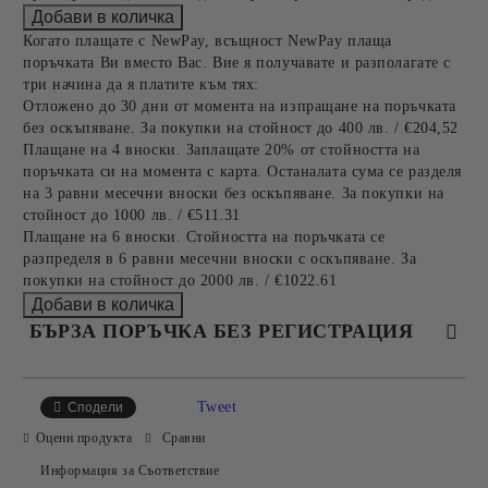
Когато плащате с NewPay, всъщност NewPay плаща
поръчката Ви вместо Вас. Вие я получавате и разполагате с
три начина да я платите към тях:
Отложено до 30 дни от момента на изпращане на поръчката
без оскъпяване. За покупки на стойност до 400 лв. / €204,52
Плащане на 4 вноски. Заплащате 20% от стойността на
поръчката си на момента с карта. Останалата сума се разделя
на 3 равни месечни вноски без оскъпяване. За покупки на
стойност до 1000 лв. / €511.31
Плащане на 6 вноски. Стойността на поръчката се
разпределя в 6 равни месечни вноски с оскъпяване. За
покупки на стойност до 2000 лв. / €1022.61
БЪРЗА ПОРЪЧКА БЕЗ РЕГИСТРАЦИЯ
САМО ПОПЪЛНЕТЕ 4 ПОЛЕТА
Tweet
Сподели
Оцени продукта
Сравни
Информация за Съответствие