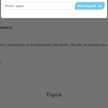
САМО ПОПЪЛНЕТЕ 4 ПОЛЕТА
евюта
Съгласен съм с
Политика
Ние ще се свържем с вас в рамки
ат е подходящ за всекидневна употреба. Леснен за поддръжка.
С;
Търси