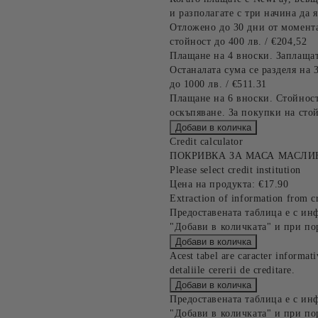
и разполагате с три начина да я
Отложено до 30 дни от момента
стойност до 400 лв. / €204,52
Плащане на 4 вноски. Заплащат
Останалата сума се разделя на 
до 1000 лв. / €511.31
Плащане на 6 вноски. Стойност
оскъпяване. За покупки на стой
Credit calculator
ПОКРИВКА ЗА МАСА МАСЛИ
Please select credit institution
Цена на продукта:
€17.90
Extraction of information from cr
Предоставената таблица е с ин
"Добави в количката" и при по
Acest tabel are caracter informat
detaliile cererii de creditare.
Предоставената таблица е с ин
"Добави в количката" и при по