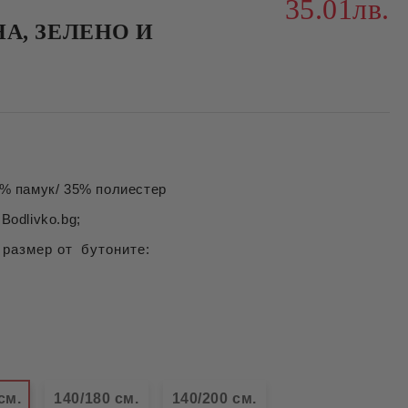
35.01лв.
А, ЗЕЛЕНО И
 памук/ 35% полиестер
Bodlivko.bg;
 размер от бутоните:
см.
140/180 см.
140/200 см.