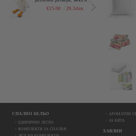
различни размери, мека и
едно
гушлива
разл
€15.00
29.34лв.
СПАЛНО БЕЛЬО
АРОМАТНИ С
ЗА БИТА
ЕДИНИЧНО ЛЕГЛО
КОМПЛЕКТИ ЗА СПАЛНЯ
ХАВЛИИ
ДЕТСКИ КОМПЛЕКТИ