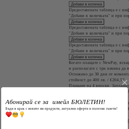
Предоставената таблица е с ин
"Добави в количката" и при по
Предоставената таблица е с ин
"Добави в количката" и при по
Предоставената таблица е с ин
"Добави в количката" и при по
Когато плащате с NewPay, всъщ
и разполагате с три начина да я
Отложено до 30 дни от момента
стойност до 400 лв. / €204,52
Плащане на 4 вноски. Заплащат
Останалата сума се разделя на 
до 1000 лв. / €511.31
Абонирай се за имейл БЮЛЕТИН!
Плащане на 6 вноски. Стойност
Бъди в крак с новите ни продукти, актуални оферти и полезни съвети!
оскъпяване. За покупки на стой
БЪРЗА ПОРЪЧКА Б