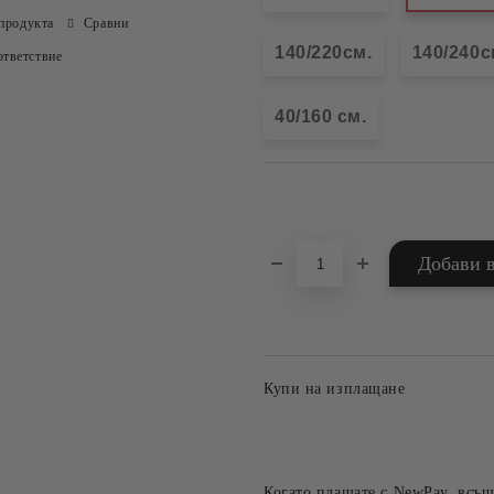
продукта
Сравни
140/220см.
140/240с
тветствие
40/160 см.
Добави в желани
Купи на изплащане
Когато плащате с NewPay, всъщ