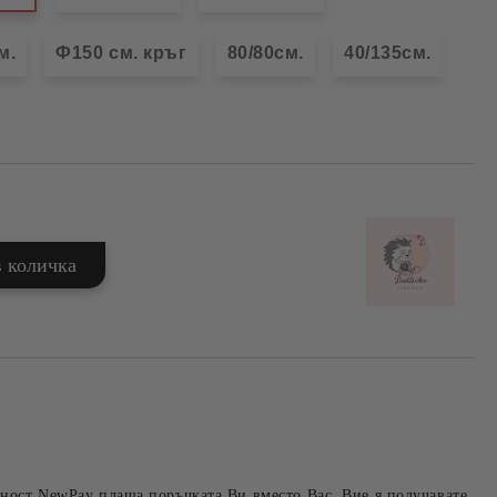
м.
Ф150 см. кръг
80/80см.
40/135см.
ност NewPay плаща поръчката Ви вместо Вас. Вие я получавате