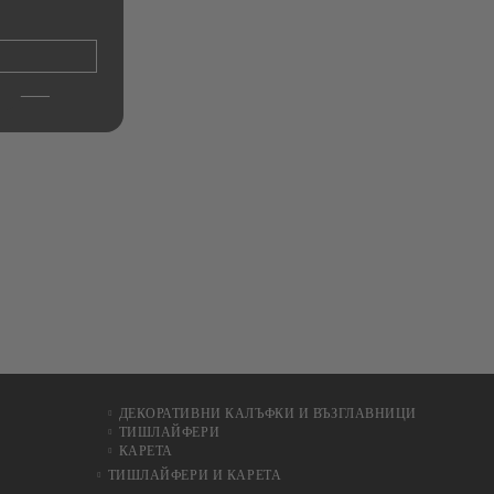
200х150см.
с к
Ho
€11.00
21.51лв.
ДЕКОРАТИВНИ КАЛЪФКИ И ВЪЗГЛАВНИЦИ
ТИШЛАЙФЕРИ
КАРЕТА
ТИШЛАЙФЕРИ И КАРЕТА