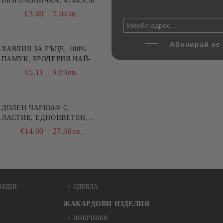
цветна, 100% памук,
ВЪЗГЛАВНИЧКА, 45X45СМ.
напитки, Danny Home, 5
ични цветове по избор
части, Декантер + 4 чаши
€4.00
€3.60
7.82лв.
7.04лв.
€32.00
62.59лв.
ХАВЛИЯ ЗА РЪЦЕ, 100%
ПАМУК, БРОДЕРИЯ НАЙ-
ДОБАРАТА МАЙКА/БАБА ,
€5.11
9.99лв.
РАЗМЕР: 30/50СМ,HAND
MADE
ДОЛЕН ЧАРШАФ С
ЛАСТИК, ЕДНОЦВЕТЕН,
100% ПАМУК, РАЗЛИЧНИ
€14.00
27.38лв.
РАЗМЕРИ
ВЕЩИ
ОДЕЯЛА
ЖАКАРДОВИ ИЗДЕЛИЯ
ПОКРИВКИ