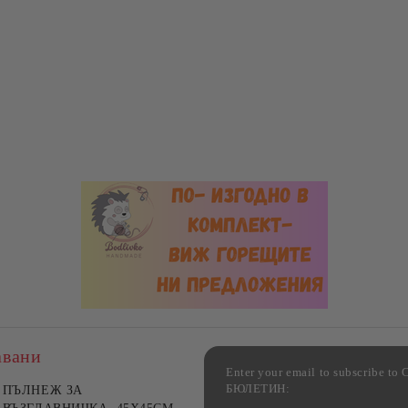
авани
Enter your email to subscribe 
БЮЛЕТИН:
фка за възглавница ,
ПЪЛНЕЖ ЗА
Комплект за алкохолни