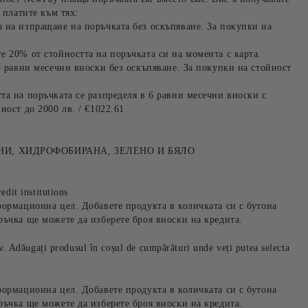
 платите към тях:
 на изпращане на поръчката без оскъпяване. За покупки на
е 20% от стойността на поръчката си на момента с карта.
3 равни месечни вноски без оскъпяване. За покупки на стойност
та на поръчката се разпределя в 6 равни месечни вноски с
ност до 2000 лв. / €1022.61
НИ, ХИДРОФОБИРАНА, ЗЕЛЕНО И БЯЛО
edit institutions
формационна цел. Добавете продукта в количката си с бутона
ръчка ще можете да изберете броя вноски на кредита.
iv. Adăugați produsul în coșul de cumpărături unde veți putea selecta
формационна цел. Добавете продукта в количката си с бутона
ръчка ще можете да изберете броя вноски на кредита.