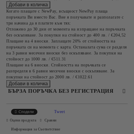
Когато плащате с NewPay, всъщност NewPay плаща
поръчката Ви вместо Вас. Вие я получавате и разполагате с
три начина да я платите към тях:
Отложено до 30 дни от момента на изпращане на поръчката
без оскъпяване. За покупки на стойност до 400 лв. / €204,52
Плащане на 4 вноски. Заплащате 20% от стойността на
поръчката си на момента с карта. Останалата сума се разделя
на 3 равни месечни вноски без оскъпяване. За покупки на
стойност до 1000 лв. / €511.31
Плащане на 6 вноски. Стойността на поръчката се
разпределя в 6 равни месечни вноски с оскъпяване. За
покупки на стойност до 2000 лв. / €1022.61
БЪРЗА ПОРЪЧКА БЕЗ РЕГИСТРАЦИЯ
САМО ПОПЪЛНЕТЕ 4 ПОЛЕТА
Tweet
Сподели
Оцени продукта
Сравни
Информация за Съответствие