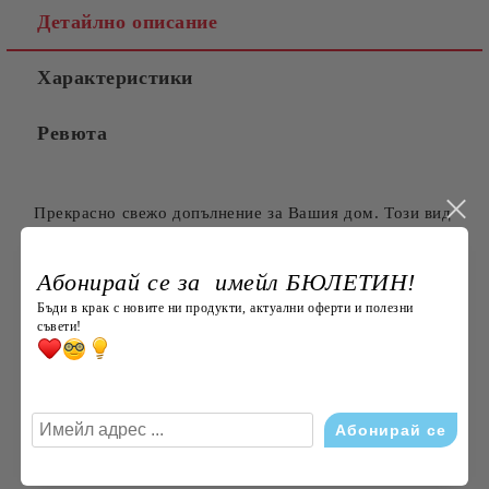
Детайлно описание
Характеристики
Съгласен съм с
Политиката за лични данни
Ревюта
Ние ще се свържем с вас в рамките на работния ден.
Прекрасно свежо допълнение за Вашия дом. Този вид
плат е подходящ за всекидневна употреба. Леснен за
поддръжка.
Абонирай се за имейл БЮЛЕТИН!
Препоръчителна температура за пране: 30 градуса;
Бъди в крак с новите ни продукти, актуални оферти и полезни
съвети!
Допустимо отколонение в размерите в см: +/- 3% по
БДС;