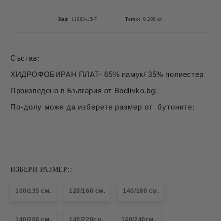
Код:
11603-13-7
Тегло:
0.200
кг
Състав:
ХИДРОФОБИРАН ПЛАТ- 65% памук/ 35% полиестер
Произведено в България от Bodlivko.bg;
По-долу може да изберете размер от бутоните:
ИЗБЕРИ РАЗМЕР::
100/135 см.
120/160 см.
140/180 см.
140/200 см.
140/220см.
140/240см.