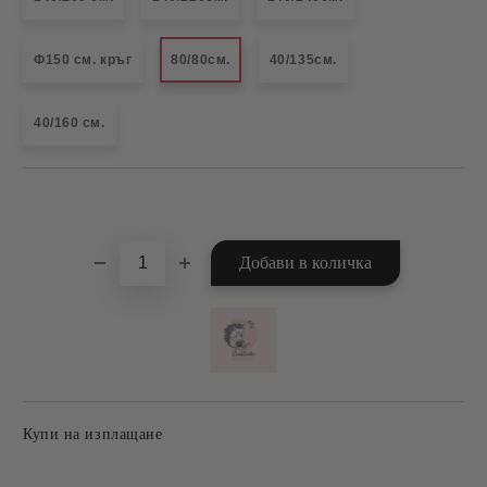
Ф150 см. кръг
80/80см.
40/135см.
40/160 см.
Добави в желани
Купи на изплащане