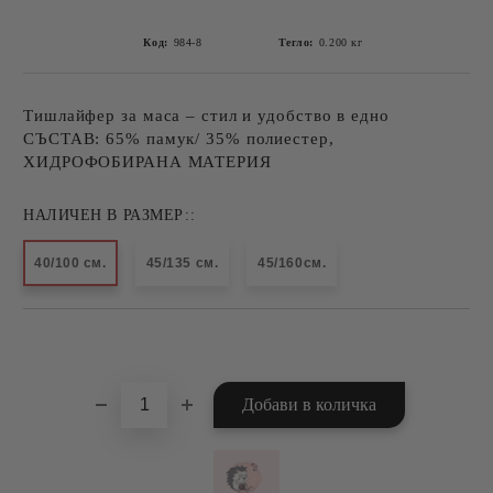
Код:
984-8
Тегло:
0.200
кг
Тишлайфер за маса – стил и удобство в едно
СЪСТАВ: 65% памук/ 35% полиестер,
ХИДРОФОБИРАНА МАТЕРИЯ
НАЛИЧЕН В РАЗМЕР::
40/100 см.
45/135 см.
45/160см.
Добави в желани