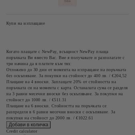
Купи на изплащане
Когато плащате с NewPay, всъщност NewPay плаща
поръчката Ви вместо Вас. Вие я получавате и разполагате с
три начина да я платите към тях:
Отложено до 30 дни от момента на изпращане на поръчката
без оскъпяване. За покупки на стойност до 400 лв. / €204,52
Плащане на 4 вноски. Заплащате 20% от стойността на
поръчката си на момента с карта. Останалата сума се разделя
на 3 равни месечни вноски без оскъпяване. За покупки на
стойност до 1000 лв. / €511.31
Плащане на 6 вноски. Стойността на поръчката се
разпределя в 6 равни месечни вноски с оскъпяване. За
покупки на стойност до 2000 лв. / €1022.61
Credit calculator