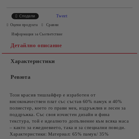
САМО ПОПЪЛНЕТЕ 4 ПОЛЕТА
Tweet
Сподели
Оцени продукта
Сравни
Информация за Съответствие
Детайлно описание
Характеристики
Съгласен съм с
Политиката за лични данни
Ревюта
Ние ще се свържем с вас в рамките на работния ден.
Този красив тишлайфер е изработен от
висококачествен плат със състав 60% памук и 40%
полиестер, което го прави мек, издръжлив и лесен за
поддръжка. Със своя изчистен дизайн и фина
текстура, той е идеалното допълнение към всяка маса
– както за ежедневието, така и за специални поводи.
Характеристики: Материал: 65% памук/ 35%