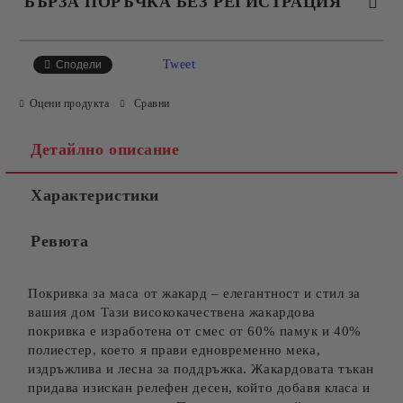
БЪРЗА ПОРЪЧКА БЕЗ РЕГИСТРАЦИЯ
САМО ПОПЪЛНЕТЕ 4 ПОЛЕТА
Tweet
Сподели
Оцени продукта
Сравни
Детайлно описание
Характеристики
Съгласен съм с
Политиката за лични данни
Ревюта
Ние ще се свържем с вас в рамките на работния ден.
Покривка за маса от жакард – елегантност и стил за
вашия дом Тази висококачествена жакардова
покривка е изработена от смес от 60% памук и 40%
полиестер, което я прави едновременно мека,
издръжлива и лесна за поддръжка. Жакардовата тъкан
придава изискан релефен десен, който добавя класа и