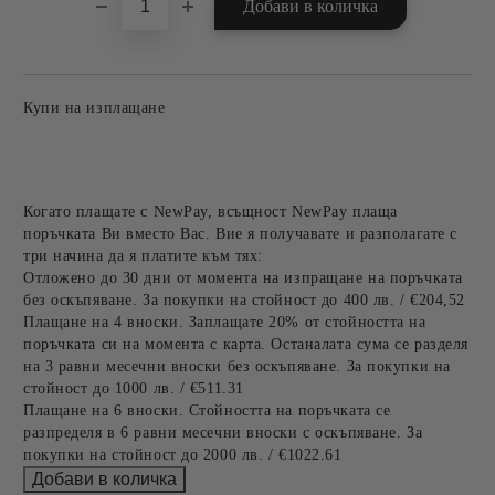
Купи на изплащане
Когато плащате с NewPay, всъщност NewPay плаща
поръчката Ви вместо Вас. Вие я получавате и разполагате с
три начина да я платите към тях:
Отложено до 30 дни от момента на изпращане на поръчката
без оскъпяване. За покупки на стойност до 400 лв. / €204,52
Плащане на 4 вноски. Заплащате 20% от стойността на
поръчката си на момента с карта. Останалата сума се разделя
на 3 равни месечни вноски без оскъпяване. За покупки на
стойност до 1000 лв. / €511.31
Плащане на 6 вноски. Стойността на поръчката се
разпределя в 6 равни месечни вноски с оскъпяване. За
покупки на стойност до 2000 лв. / €1022.61