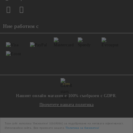
Ние работим с
GDPR
Нашият онлайн магазин е 100% съобразен с GDPR.
Прочетете нашата политика
Моите лични данни
Този сайт използва 'бисквитки' (cookies) за подобряване на неговата ефективност.
Използвайки сайта, Вие приемате нашата
'Политика за бисквитки'