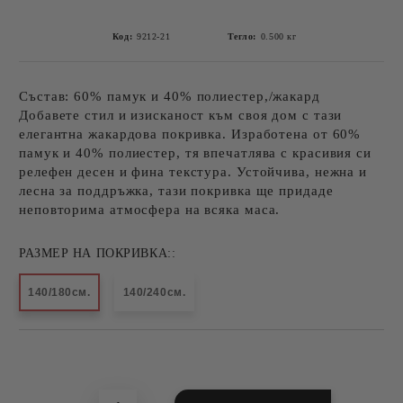
Код:
9212-21
Тегло:
0.500
кг
Състав: 60% памук и 40% полиестер,/жакард
Добавете стил и изисканост към своя дом с тази
елегантна жакардова покривка. Изработена от 60%
памук и 40% полиестер, тя впечатлява с красивия си
релефен десен и фина текстура. Устойчива, нежна и
лесна за поддръжка, тази покривка ще придаде
неповторима атмосфера на всяка маса.
РАЗМЕР НА ПОКРИВКА::
140/180см.
140/240см.
Добави в желани