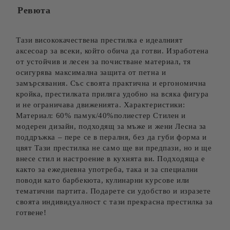
Ревюта
Тази висококачествена престилка е идеалният
аксесоар за всеки, който обича да готви. Изработена
от устойчив и лесен за почистване материал, тя
осигурява максимална защита от петна и
замърсявания. Със своята практична и ергономична
кройка, престилката приляга удобно на всяка фигура
и не ограничава движенията. Характеристики:
Материал: 60% памук/40%полиестер Стилен и
модерен дизайн, подходящ за мъже и жени Лесна за
поддръжка – пере се в пералня, без да губи форма и
цвят Тази престилка не само ще ви предпази, но и ще
внесе стил и настроение в кухнята ви. Подходяща е
както за ежедневна употреба, така и за специални
поводи като барбекюта, кулинарни курсове или
тематични партита. Подарете си удобство и изразете
своята индивидуалност с тази прекрасна престилка за
готвене!