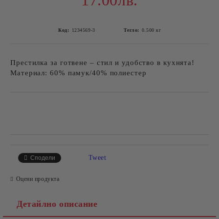
17.00лв.
Код:
1234569-3
Тегло:
0.500
кг
Престилка за готвене – стил и удобство в кухнята!
Материал: 60% памук/40% полиестер
Добави в желани
Tweet
Сподели
Оцени продукта
Детайлно описание