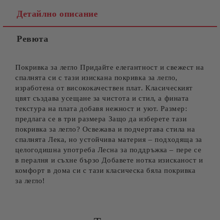
Детайлно описание
Ревюта
Покривка за легло Придайте елегантност и свежест на
спалнята си с тази изискана покривка за легло,
изработена от висококачествен плат. Класическият
цвят създава усещане за чистота и стил, а фината
текстура на плата добавя нежност и уют. Размер:
предлага се в три размера Защо да изберете тази
покривка за легло? Освежава и подчертава стила на
спалнята Лека, но устойчива материя – подходяща за
целогодишна употреба Лесна за поддръжка – пере се
в пералня и съхне бързо Добавете нотка изисканост и
комфорт в дома си с тази класическа бяла покривка
за легло!