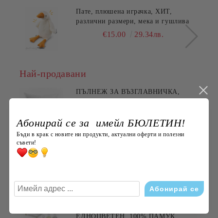
Пате, плюшена играчка, ХИТ,
различни размери, мека и гушлива
€15.00
29.34лв.
Най-продавани
ПЪЛНЕЖ ЗА ВЪЗГЛАВНИЧКА,
45X45СМ.
€3.60
7.04лв.
Абонирай се за имейл БЮЛЕТИН!
Бъди в крак с новите ни продукти, актуални оферти и полезни
съвети!
ХАВЛИЯ ЗА РЪЦЕ, 100% ПАМУК,
БРОДЕРИЯ НАЙ- ДОБАРАТА
МАЙКА/БАБА , РАЗМЕР:
€5.11
9.99лв.
30/50СМ,HAND MADE
ДОЛЕН ЧАРШАФ С ЛАСТИК,
ЕДНОЦВЕТЕН, 100% ПАМУК,