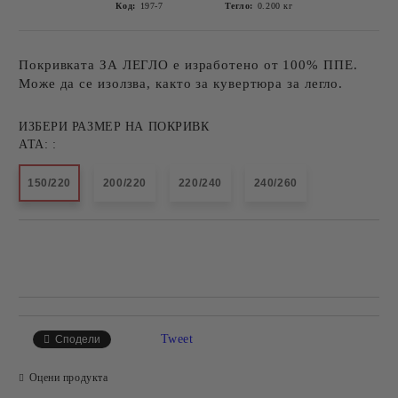
Код:
197-7
Тегло:
0.200
кг
Покривката ЗА ЛЕГЛО е изработено от 100% ППЕ.
Може да се изолзва, както за кувертюра за легло.
ИЗБЕРИ РАЗМЕР НА ПОКРИВК
АТА: :
150/220
200/220
220/240
240/260
Добави в желани
Tweet
Сподели
Оцени продукта