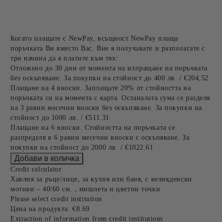
Когато плащате с NewPay, всъщност NewPay плаща
поръчката Ви вместо Вас. Вие я получавате и разполагате с
три начина да я платите към тях:
Отложено до 30 дни от момента на изпращане на поръчката
без оскъпяване. За покупки на стойност до 400 лв. / €204,52
Плащане на 4 вноски. Заплащате 20% от стойността на
поръчката си на момента с карта. Останалата сума се разделя
на 3 равни месечни вноски без оскъпяване. За покупки на
стойност до 1000 лв. / €511.31
Плащане на 6 вноски. Стойността на поръчката се
разпределя в 6 равни месечни вноски с оскъпяване. За
покупки на стойност до 2000 лв. / €1022.61
Credit calculator
Хавлия за ръце/лице, за кухня или баня, с великденски
мотиви – 40/60 см. , мишлета и цветни точки
Please select credit institution
Цена на продукта:
€8.69
Extraction of information from credit institutions