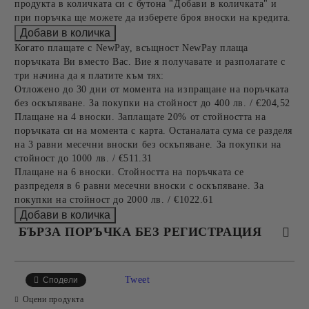
продукта в количката си с бутона "Добави в количката" и
при поръчка ще можете да изберете броя вноски на кредита.
Когато плащате с NewPay, всъщност NewPay плаща
поръчката Ви вместо Вас. Вие я получавате и разполагате с
три начина да я платите към тях:
Отложено до 30 дни от момента на изпращане на поръчката
без оскъпяване. За покупки на стойност до 400 лв. / €204,52
Плащане на 4 вноски. Заплащате 20% от стойността на
поръчката си на момента с карта. Останалата сума се разделя
на 3 равни месечни вноски без оскъпяване. За покупки на
стойност до 1000 лв. / €511.31
Плащане на 6 вноски. Стойността на поръчката се
разпределя в 6 равни месечни вноски с оскъпяване. За
покупки на стойност до 2000 лв. / €1022.61
БЪРЗА ПОРЪЧКА БЕЗ РЕГИСТРАЦИЯ
САМО ПОПЪЛНЕТЕ 4 ПОЛЕТА
Tweet
Сподели
Оцени продукта