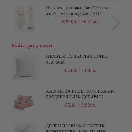
Плюшена раничка „Коте“ 50 см с
джоб – мека и пухкава, ХИТ
€29.00
56.72лв.
Най-продавани
ПЪЛНЕЖ ЗА ВЪЗГЛАВНИЧКА,
45X45СМ.
€3.60
7.04лв.
ХАВЛИЯ ЗА РЪЦЕ, 100% ПАМУК,
БРОДЕРИЯ НАЙ- ДОБАРАТА
МАЙКА/БАБА , РАЗМЕР:
€5.11
9.99лв.
30/50СМ,HAND MADE
ДОЛЕН ЧАРШАФ С ЛАСТИК,
ЕДНОЦВЕТЕН, 100% ПАМУК,