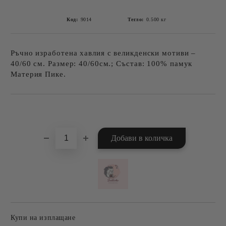
Код:
9014
Тегло:
0.500
кг
Ръчно изработена хавлия с великденски мотиви –
40/60 см. Размер: 40/60см.; Състав: 100% памук
Материя Пике.
Добави в желани
Купи на изплащане