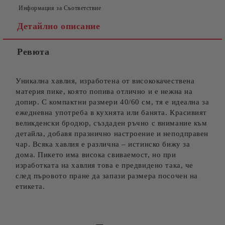
Информация за Съответствие
Детайлно описание
Ревюта
Съгласен съм с
Политиката за лични данни
Ние ще се свържем с вас в рамките на работния ден.
Уникална хавлия, изработена от висококачествена
материя пике, която попива отлично и е нежна на
допир. С компактни размери 40/60 см, тя е идеална за
ежедневна употреба в кухнята или банята. Красивият
великденски бродюр, създаден ръчно с внимание към
детайла, добавя празнично настроение и неподправен
чар. Всяка хавлия е различна – истинско бижу за
дома. Пикето има висока свиваемост, но при
изработката на хавлия това е предвидено така, че
след пъровото пране да запази размера посочен на
етикета.