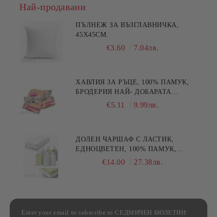
Най-продавани
ПЪЛНЕЖ ЗА ВЪЗГЛАВНИЧКА,
45X45СМ.
€3.60
7.04лв.
ХАВЛИЯ ЗА РЪЦЕ, 100% ПАМУК,
БРОДЕРИЯ НАЙ- ДОБАРАТА
МАЙКА/БАБА , РАЗМЕР:
€5.11
9.99лв.
30/50СМ,HAND MADE
ДОЛЕН ЧАРШАФ С ЛАСТИК,
ЕДНОЦВЕТЕН, 100% ПАМУК,
РАЗЛИЧНИ РАЗМЕРИ
€14.00
27.38лв.
Enter your email to subscribe to СЕДМИЧЕН БЮЛЕТИН: