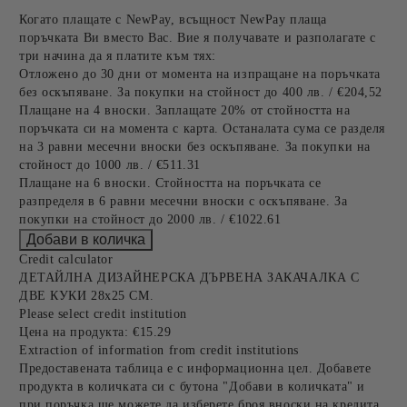
Когато плащате с NewPay, всъщност NewPay плаща
поръчката Ви вместо Вас. Вие я получавате и разполагате с
три начина да я платите към тях:
Отложено до 30 дни от момента на изпращане на поръчката
без оскъпяване. За покупки на стойност до 400 лв. / €204,52
Плащане на 4 вноски. Заплащате 20% от стойността на
поръчката си на момента с карта. Останалата сума се разделя
на 3 равни месечни вноски без оскъпяване. За покупки на
стойност до 1000 лв. / €511.31
Плащане на 6 вноски. Стойността на поръчката се
разпределя в 6 равни месечни вноски с оскъпяване. За
покупки на стойност до 2000 лв. / €1022.61
Credit calculator
ДЕТАЙЛНА ДИЗАЙНЕРСКА ДЪРВЕНА ЗАКАЧАЛКА С
ДВЕ КУКИ 28х25 СМ.
Please select credit institution
Цена на продукта:
€15.29
Extraction of information from credit institutions
Предоставената таблица е с информационна цел. Добавете
продукта в количката си с бутона "Добави в количката" и
при поръчка ще можете да изберете броя вноски на кредита.