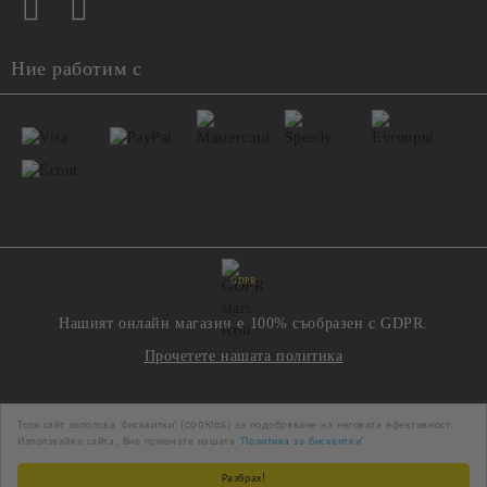
Ние работим с
GDPR
Нашият онлайн магазин е 100% съобразен с GDPR.
Прочетете нашата политика
Моите лични данни
Този сайт използва 'бисквитки' (cookies) за подобряване на неговата ефективност.
Използвайки сайта, Вие приемате нашата
'Политика за бисквитки'
Разбрах!
Онлайн магазин от SELITON