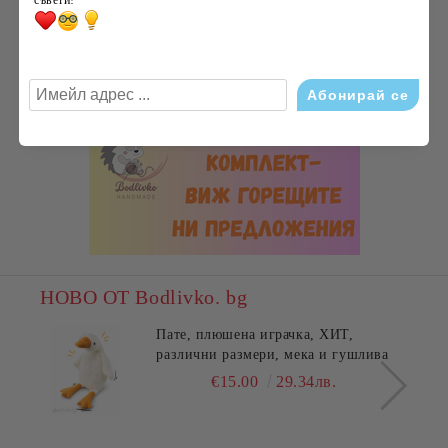
съвети!
НОВО ОТ Bodlivko. bg
Пате, плюшена играчка, ХИТ,
различни размери, мека и гушлива
€15.00
29.34лв.