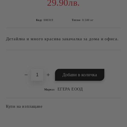
29.90лв.
Код:
000319
Тегло:
0.500
кг
Детайлна и много красива закачалка за дома и офиса.
Добави в желани
ЕГЕРА ЕООД
Марка:
Купи на изплащане